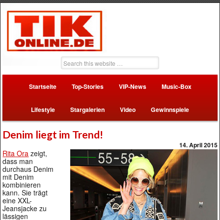
Startseite
Top-Stories
VIP-News
Music-Box
Lifestyle
Stargalerien
Video
Gewinnspiele
Denim liegt im Trend!
14. April 2015
Rita Ora
zeigt,
dass man
durchaus Denim
mit Denim
kombinieren
kann. Sie trägt
eine XXL-
Jeansjacke zu
lässigen