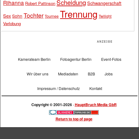
Scheidung
Rihanna
Schwangerschaft
Robert Pattinson
Trennung
Tochter
Sex
Sohn
Tournee
Twilight
Verlobung
Kamerateam Berlin
Fotoagentur Berlin
Event-Fotos
Wir über uns
Mediadaten
B2B
Jobs
Impressum / Datenschutz
Kontakt
Copyright © 2001-2026 ·
HauptBruch Media GbR
Return to top of page