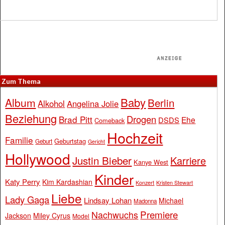
Zum Thema
Baby
Album
Berlin
Alkohol
Angelina Jolie
Beziehung
Drogen
Brad Pitt
Ehe
DSDS
Comeback
Hochzeit
Familie
Geburtstag
Geburt
Gericht
Hollywood
Justin Bieber
Karriere
Kanye West
Kinder
Katy Perry
Kim Kardashian
Konzert
Kristen Stewart
Liebe
Lady Gaga
Lindsay Lohan
Michael
Madonna
Premiere
Nachwuchs
Jackson
Miley Cyrus
Model