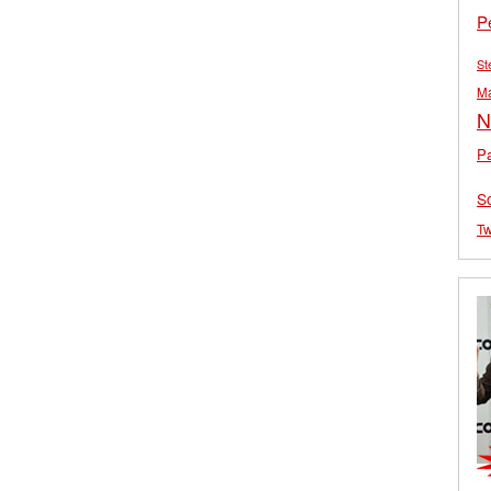
P
St
M
N
Pa
S
Tw