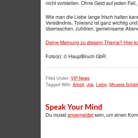
nicht vorstellen. Ohne Geld auf jeden Fall,
Wie man die Liebe lange frisch halten kann,
Verständnis, Toleranz ist ganz wichtig un
überraschen, zuhören, gemeinsame Abende 
Deine Meinung zu diesem Thema? Hier k
Foto(s): © HauptBruch GbR
Filed Under:
VIP-News
Tagged With:
Arbeit
,
Job
,
Liebe
,
Micaela Schäf
Speak Your Mind
Du musst
angemeldet
sein, um einen Ko