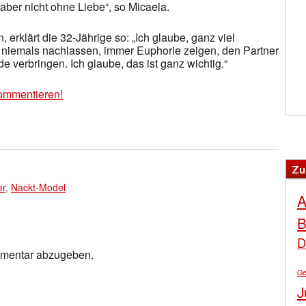
 aber nicht ohne Liebe“, so Micaela.
 erklärt die 32-Jährige so: „Ich glaube, ganz viel
d niemals nachlassen, immer Euphorie zeigen, den Partner
verbringen. Ich glaube, das ist ganz wichtig.“
ommentieren!
Zu
er
,
Nackt-Model
A
B
D
mmentar abzugeben.
Ge
J