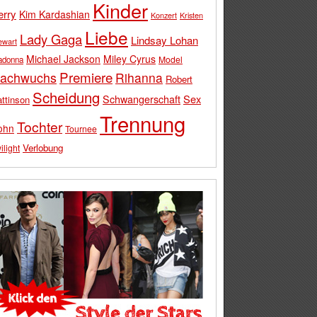
Kinder
erry
Kim Kardashian
Konzert
Kristen
Liebe
Lady Gaga
Lindsay Lohan
ewart
Michael Jackson
Miley Cyrus
Model
adonna
Premiere
achwuchs
Rihanna
Robert
Scheidung
Schwangerschaft
Sex
ttinson
Trennung
Tochter
ohn
Tournee
Verlobung
ilight