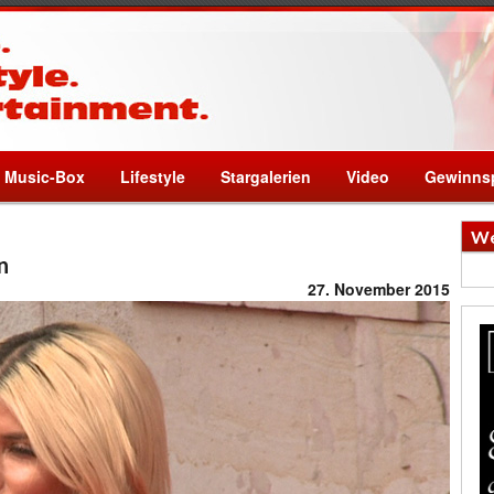
Music-Box
Lifestyle
Stargalerien
Video
Gewinnsp
We
n
27. November 2015