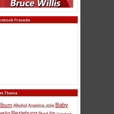
cebook Freunde
m Thema
Baby
lbum
Alkohol
Angelina Jolie
Beziehung
erlin
Brad Pitt
Comeback