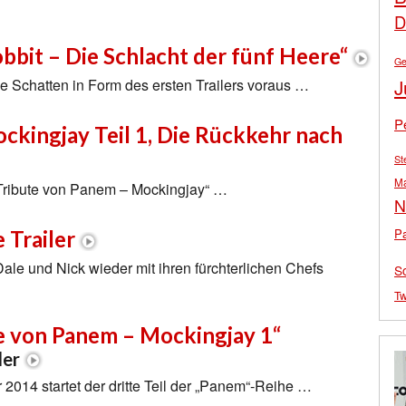
D
obbit – Die Schlacht der fünf Heere“
Ge
J
ine Schatten in Form des ersten Trailers voraus …
P
ckingjay Teil 1, Die Rückkehr nach
St
M
e Tribute von Panem – Mockingjay“ …
N
Pa
e Trailer
le und Nick wieder mit ihren fürchterlichen Chefs
S
Tw
te von Panem – Mockingjay 1“
ler
014 startet der dritte Teil der „Panem“-Reihe …