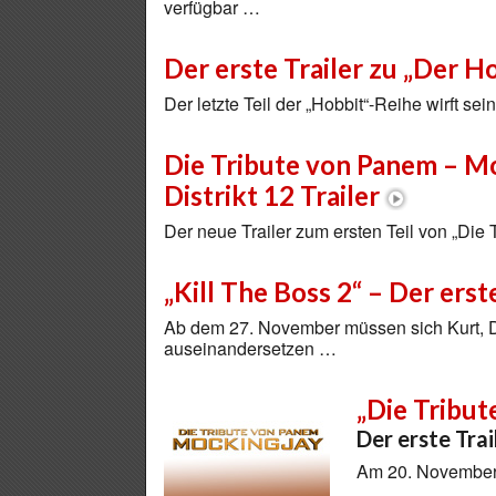
verfügbar …
Der erste Trailer zu „Der H
Der letzte Teil der „Hobbit“-Reihe wirft se
Die Tribute von Panem – Mo
Distrikt 12 Trailer
Der neue Trailer zum ersten Teil von „Di
„Kill The Boss 2“ – Der erst
Ab dem 27. November müssen sich Kurt, Da
auseinandersetzen …
„Die Tribu
Der erste Trai
Am 20. November 2