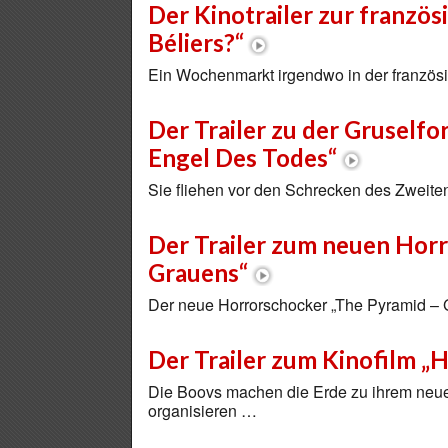
Der Kinotrailer zur franzö
Béliers?“
Ein Wochenmarkt irgendwo in der französ
Der Trailer zu der Gruselfo
Engel Des Todes“
Sie fliehen vor den Schrecken des Zweite
Der Trailer zum neuen Hor
Grauens“
Der neue Horrorschocker „The Pyramid –
Der Trailer zum Kinofilm „
Die Boovs machen die Erde zu ihrem neue
organisieren …