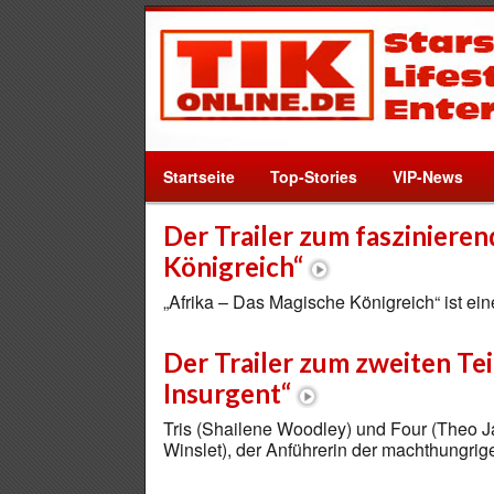
Startseite
Top-Stories
VIP-News
Der Trailer zum fasziniere
Königreich“
„Afrika – Das Magische Königreich“ ist ei
Der Trailer zum zweiten Te
Insurgent“
Tris (Shailene Woodley) und Four (Theo Ja
Winslet), der Anführerin der machthungr