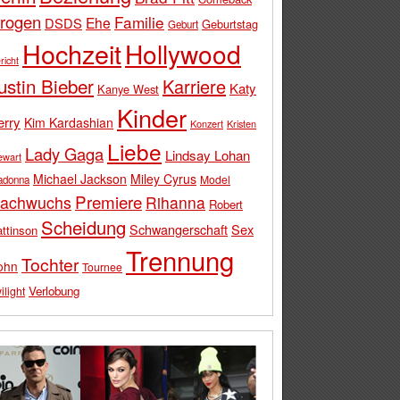
rogen
Familie
Ehe
DSDS
Geburtstag
Geburt
Hochzeit
Hollywood
richt
ustin Bieber
Karriere
Katy
Kanye West
Kinder
erry
Kim Kardashian
Konzert
Kristen
Liebe
Lady Gaga
Lindsay Lohan
ewart
Michael Jackson
Miley Cyrus
Model
adonna
Premiere
achwuchs
Rihanna
Robert
Scheidung
Schwangerschaft
Sex
ttinson
Trennung
Tochter
ohn
Tournee
Verlobung
ilight