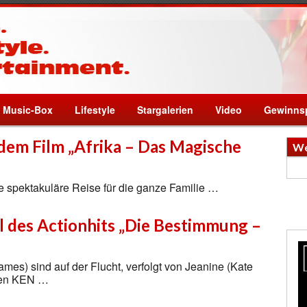
Music-Box
Lifestyle
Stargalerien
Video
Gewinnsp
ndem Film „Afrika – Das Magische
We
ne spektakuläre Reise für die ganze Familie …
il des Actionhits „Die Bestimmung –
mes) sind auf der Flucht, verfolgt von Jeanine (Kate
igen KEN …