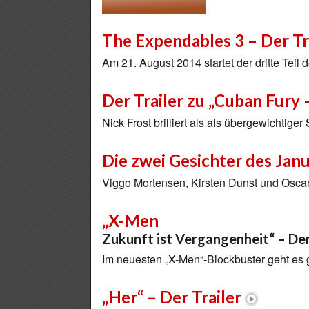
The Expendables 3 – Der Tr
Am 21. August 2014 startet der dritte Tei
Der Trailer zu „Cuban Fury
Nick Frost brilliert als als übergewichtige
Die zwei Gesichter des Janu
Viggo Mortensen, Kirsten Dunst und Oscar 
„X-Men
Zukunft ist Vergangenheit“ – Der
Im neuesten „X-Men“-Blockbuster geht es 
„Her“ – Der Trailer