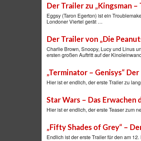
Der Trailer zu „Kingsman – 
Eggsy (Taron Egerton) ist ein Troublemake
Londoner Viertel gerät …
Der Trailer von „Die Peanut
Charlie Brown, Snoopy, Lucy und Linus un
ersten großen Auftritt auf der Kinoleinwa
„Terminator – Genisys“ Der
Hier ist er endlich, der erste Trailer zu l
Star Wars – Das Erwachen d
Hier ist er endlich, der erste Teaser zum
„Fifty Shades of Grey“ – Der
Endlich ist der erste Trailer für den am 12