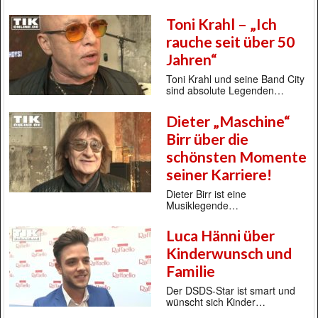
Toni Krahl – „Ich
rauche seit über 50
Jahren“
Toni Krahl und seine Band City
sind absolute Legenden…
Dieter „Maschine“
Birr über die
schönsten Momente
seiner Karriere!
Dieter Birr ist eine
Musiklegende…
Luca Hänni über
Kinderwunsch und
Familie
Der DSDS-Star ist smart und
wünscht sich Kinder…