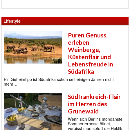
Lifestyle
Puren Genuss
erleben –
Weinberge,
Küstenflair und
Lebensfreude in
Südafrika
Ein Geheimtipp ist Südafrika schon seit einigen Jahren nicht
mehr…
Südfrankreich-Flair
im Herzen des
Grunewald
Wenn sich Berlins mondänste
Sommerterrasse öffnet,
vergisst man sofort die Hektik