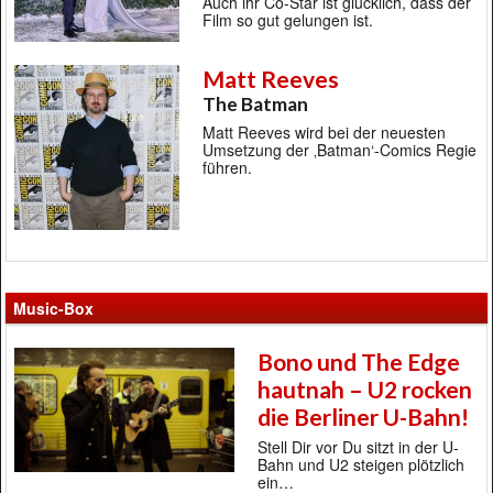
Auch ihr Co-Star ist glücklich, dass der
Film so gut gelungen ist.
Matt Reeves
The Batman
Matt Reeves wird bei der neuesten
Umsetzung der ‚Batman‘-Comics Regie
führen.
Music-Box
Bono und The Edge
hautnah – U2 rocken
die Berliner U-Bahn!
Stell Dir vor Du sitzt in der U-
Bahn und U2 steigen plötzlich
ein…