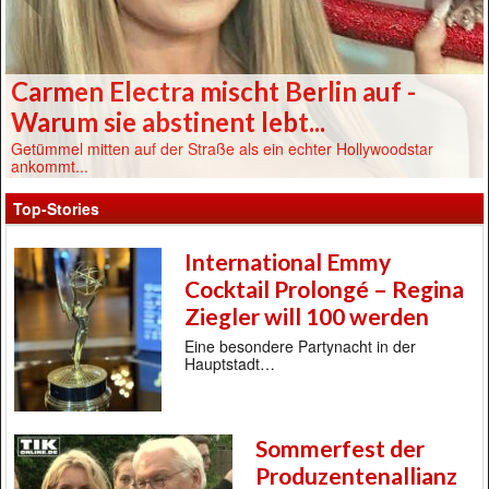
Carmen Electra mischt Berlin auf -
Warum sie abstinent lebt...
Getümmel mitten auf der Straße als ein echter Hollywoodstar
ankommt...
Top-Stories
International Emmy
Cocktail Prolongé – Regina
Ziegler will 100 werden
Eine besondere Partynacht in der
Hauptstadt…
Sommerfest der
Produzentenallianz