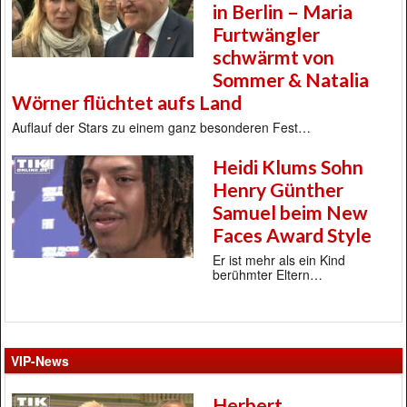
in Berlin – Maria
Furtwängler
schwärmt von
Sommer & Natalia
Wörner flüchtet aufs Land
Auflauf der Stars zu einem ganz besonderen Fest…
Heidi Klums Sohn
Henry Günther
Samuel beim New
Faces Award Style
Er ist mehr als ein Kind
berühmter Eltern…
VIP-News
Herbert