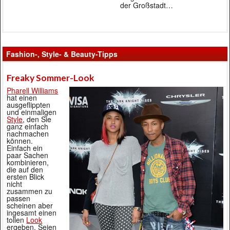
der Großstadt…
Fashion-, Style- & Beauty-Tipps
Freaky Sommer-Look
Pharell Williams
hat einen
ausgeflippten
und einmaligen
Style
, den Sie
ganz einfach
nachmachen
können.
Einfach ein
paar Sachen
kombinieren,
die auf den
ersten Blick
nicht
zusammen zu
passen
scheinen aber
ingesamt einen
tollen
Look
ergeben. Seien