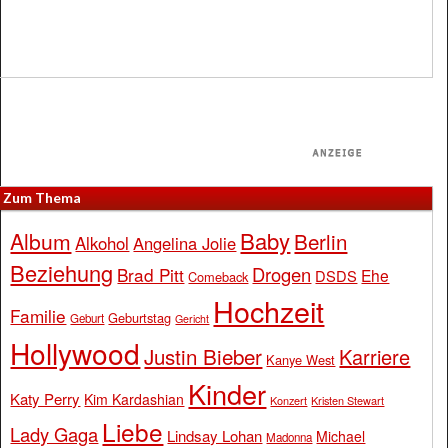
Zum Thema
Baby
Album
Berlin
Alkohol
Angelina Jolie
Beziehung
Drogen
Brad Pitt
Ehe
DSDS
Comeback
Hochzeit
Familie
Geburtstag
Geburt
Gericht
Hollywood
Justin Bieber
Karriere
Kanye West
Kinder
Katy Perry
Kim Kardashian
Konzert
Kristen Stewart
Liebe
Lady Gaga
Lindsay Lohan
Michael
Madonna