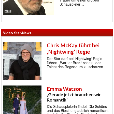
Trauer um einen großen
Schauspieler…
Video Star-News
Chris McKay führt bei
‚Nightwing‘ Regie
Der Star darf bei ‚Nightwing‘ Regie
führen. ‚Warner Bros.‘ scheint das
Talent des Regisseurs zu schätzen.
Emma Watson
‚Gerade jetzt brauchen wir
Romantik‘
Die Schauspielerin findet ‚Die Schöne
und das Biest‘ unglaublich romantisch.