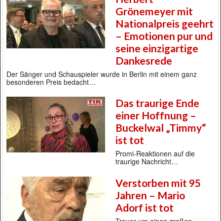
Grönemeyer mit
Nationalpreis geehrt
– Emotionen pur und
seine einzigartige
Dankesrede
Der Sänger und Schauspieler wurde in Berlin mit einem ganz
besonderen Preis bedacht…
Das traurige Ende
einer Hoffnung –
Buckelwal „Timmy“
ist tot
Promi-Reaktionen auf die
traurige Nachricht…
Verstorben mit 95
Jahren – Mario
Adorf ist tot