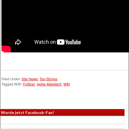
Filed Under:
Star News
,
Top-Stories
Tagged With:
Fußball
,
Heike Makatsch
,
WM
Werde jetzt Facebook-Fan!