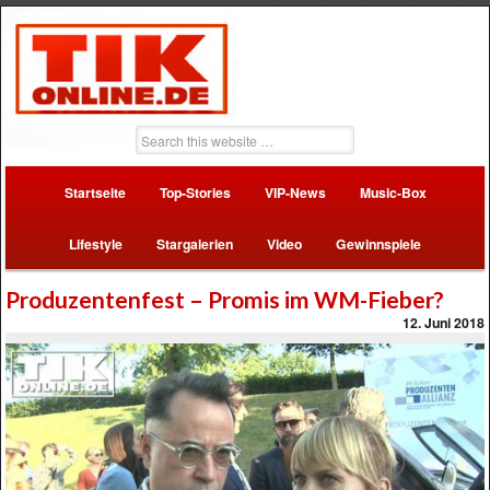
Startseite
Top-Stories
VIP-News
Music-Box
Lifestyle
Stargalerien
Video
Gewinnspiele
Produzentenfest – Promis im WM-Fieber?
12. Juni 2018