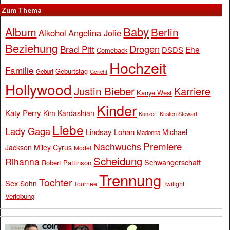
Zum Thema
Baby
Album
Berlin
Alkohol
Angelina Jolie
Beziehung
Drogen
Brad Pitt
Ehe
DSDS
Comeback
Hochzeit
Familie
Geburtstag
Geburt
Gericht
Hollywood
Justin Bieber
Karriere
Kanye West
Kinder
Katy Perry
Kim Kardashian
Konzert
Kristen Stewart
Liebe
Lady Gaga
Lindsay Lohan
Michael
Madonna
Premiere
Nachwuchs
Jackson
Miley Cyrus
Model
Scheidung
Rihanna
Schwangerschaft
Robert Pattinson
Trennung
Tochter
Sex
Sohn
Tournee
Twilight
Verlobung