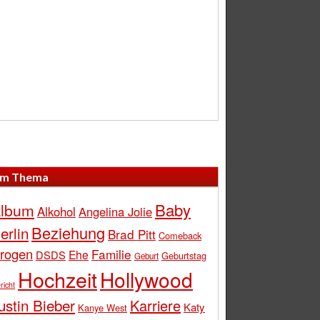
m Thema
Baby
lbum
Alkohol
Angelina Jolie
Beziehung
erlin
Brad Pitt
Comeback
rogen
Familie
Ehe
DSDS
Geburtstag
Geburt
Hochzeit
Hollywood
richt
ustin Bieber
Karriere
Katy
Kanye West