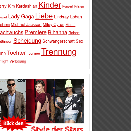
Kinder
erry
Kim Kardashian
Konzert
Kristen
Liebe
Lady Gaga
Lindsay Lohan
ewart
Michael Jackson
Miley Cyrus
Model
adonna
Premiere
achwuchs
Rihanna
Robert
Scheidung
Schwangerschaft
Sex
ttinson
Trennung
Tochter
ohn
Tournee
Verlobung
ilight