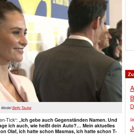
Zu
A
B
D
Model
Betty Taube
en-Tick“:
„Ich gebe auch Gegenständen Namen. Und
Ge
rage ich auch, wie heißt dein Auto?…
Mein aktuelles
J
on Olaf, ich hatte schon Masmas, ich hatte schon T-