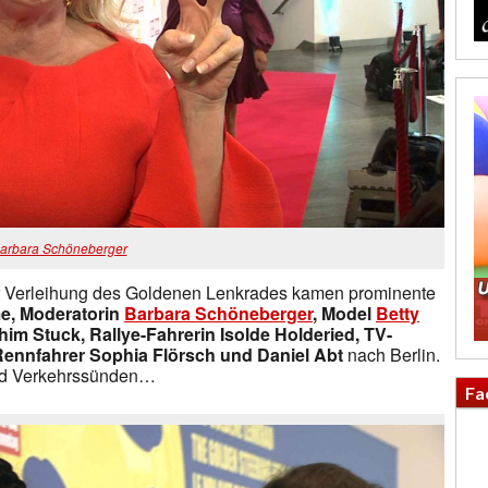
arbara Schöneberger
ur Verleihung des Goldenen Lenkrades kamen prominente
e, Moderatorin
Barbara Schöneberger
, Model
Betty
m Stuck, Rallye-Fahrerin Isolde Holderied, TV-
Rennfahrer Sophia Flörsch und Daniel Abt
nach Berlin.
und Verkehrssünden…
Fa