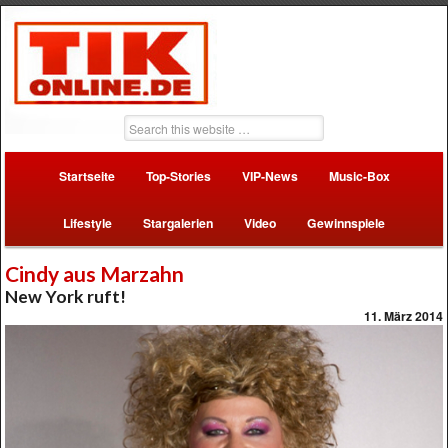
Startseite
Top-Stories
VIP-News
Music-Box
Lifestyle
Stargalerien
Video
Gewinnspiele
Cindy aus Marzahn
New York ruft!
11. März 2014