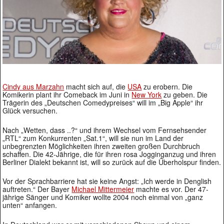
Cindy aus Marzahn
macht sich auf, die
USA
zu erobern. Die
Komikerin plant ihr Comeback im Juni in
New York
zu geben. Die
Trägerin des „Deutschen Comedypreises“ will im „Big Apple“ ihr
Glück versuchen.
Nach „Wetten, dass ..?“ und ihrem Wechsel vom Fernsehsender
„RTL“ zum Konkurrenten „Sat.1“, will sie nun im Land der
unbegrenzten Möglichkeiten ihren zweiten großen Durchbruch
schaffen. Die 42-Jährige, die für ihren rosa Jogginganzug und ihren
Berliner Dialekt bekannt ist, will so zurück auf die Überholspur finden.
Vor der Sprachbarriere hat sie keine Angst: „Ich werde in Denglish
auftreten.“ Der Bayer
Michael Mittermeier
machte es vor. Der 47-
jährige Sänger und Komiker wollte 2004 noch einmal von „ganz
unten“ anfangen.