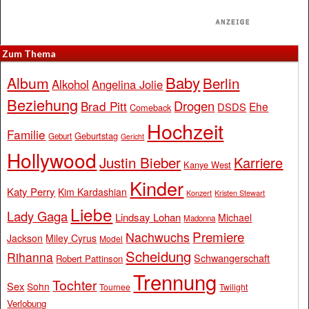
Zum Thema
Baby
Album
Berlin
Alkohol
Angelina Jolie
Beziehung
Drogen
Brad Pitt
Ehe
DSDS
Comeback
Hochzeit
Familie
Geburtstag
Geburt
Gericht
Hollywood
Justin Bieber
Karriere
Kanye West
Kinder
Katy Perry
Kim Kardashian
Konzert
Kristen Stewart
Liebe
Lady Gaga
Lindsay Lohan
Michael
Madonna
Premiere
Nachwuchs
Jackson
Miley Cyrus
Model
Scheidung
Rihanna
Schwangerschaft
Robert Pattinson
Trennung
Tochter
Sex
Sohn
Tournee
Twilight
Verlobung