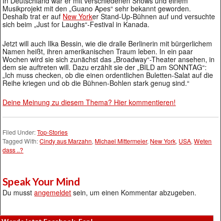
In Deutschland war er mit verschiedenen Shows und einem
Musikprojekt mit den „Guano Apes“ sehr bekannt geworden.
Deshalb trat er auf
New York
er Stand-Up-Bühnen auf und versuchte
sich beim „Just for Laughs“-Festival in Kanada.
Jetzt will auch Ilka Bessin, wie die dralle Berlinerin mit bürgerlichem
Namen heißt, ihren amerikanischen Traum leben. In ein paar
Wochen wird sie sich zunächst das „Broadway“-Theater ansehen, in
dem sie auftreten will. Dazu erzählt sie der „BILD am SONNTAG“:
„Ich muss checken, ob die einen ordentlichen Buletten-Salat auf die
Reihe kriegen und ob die Bühnen-Bohlen stark genug sind.“
Deine Meinung zu diesem Thema? Hier kommentieren!
Filed Under:
Top-Stories
Tagged With:
Cindy aus Marzahn
,
Michael Mittermeier
,
New York
,
USA
,
Weten
dass ..?
Speak Your Mind
Du musst
angemeldet
sein, um einen Kommentar abzugeben.