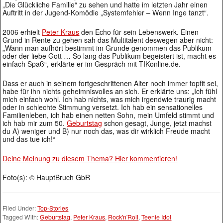
„Die Glückliche Familie“ zu sehen und hatte im letzten Jahr einen
Auftritt in der Jugend-Komödie „Systemfehler – Wenn Inge tanzt“.
2006 erhielt
Peter Kraus
den Echo für sein Lebenswerk. Einen
Grund in Rente zu gehen sah das Multitalent deswegen aber nicht:
„Wann man aufhört bestimmt im Grunde genommen das Publikum
oder der liebe Gott … So lang das Publikum begeistert ist, macht es
einfach Spaß“, erklärte er im Gespräch mit TIKonline.de.
Dass er auch in seinem fortgeschrittenen Alter noch immer topfit sei,
habe für ihn nichts geheimnisvolles an sich. Er erklärte uns: „Ich fühl
mich einfach wohl. Ich hab nichts, was mich irgendwie traurig macht
oder in schlechte Stimmung versetzt. Ich hab ein sensationelles
Familienleben, ich hab einen netten Sohn, mein Umfeld stimmt und
ich hab mir zum 50.
Geburtstag
schon gesagt, Junge, jetzt machst
du A) weniger und B) nur noch das, was dir wirklich Freude macht
und das tue ich!“
Deine Meinung zu diesem Thema? Hier kommentieren!
Foto(s): © HauptBruch GbR
Filed Under:
Top-Stories
Tagged With:
Geburtstag
,
Peter Kraus
,
Rock'n'Roll
,
Teenie Idol