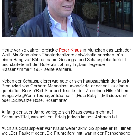
Heute vor 75 Jahren erblickte
Peter Kraus
in München das Licht der
Welt. Als Sohn eines Theaterbesitzers entwickelte er schon früh
einen Hang zur Bühne, nahm Gesangs- und Schauspielunterricht
und startete mit der Rolle als Johnny in „Das fliegende
Klassenzimmer“ 1954 seine Karriere.
Neben der Schauspielerei widmete er sich hauptsächlich der Musik.
Produziert von Gerhard Mendelson avancierte er schnell zu einem
gefeierten Rock’n’Roll-Star und Teenie-Idol. Zu seinen Hits zählten
Songs wie „Wenn Teenager träumen“, „Hula Baby“, „Mit siebzehn“
oder „Schwarze Rose, Rosemarie“.
Anfang der 60er Jahre verlegte sich Kraus etwas mehr auf
Schmuse-Titel, was seinem Erfolg jedoch keinen Abbruch tat.
Auch als Schauspieler war Kraus weiter aktiv. So spielte er in Filmen
wie „Der Pauker“ oder „Die Frühreifen“ mit, war in der Fernsehserie