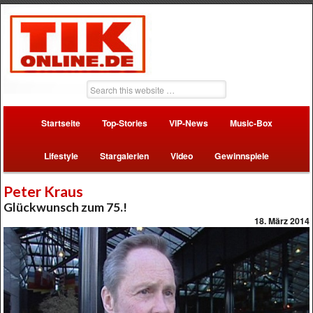
Startseite
Top-Stories
VIP-News
Music-Box
Lifestyle
Stargalerien
Video
Gewinnspiele
Peter Kraus
Glückwunsch zum 75.!
18. März 2014