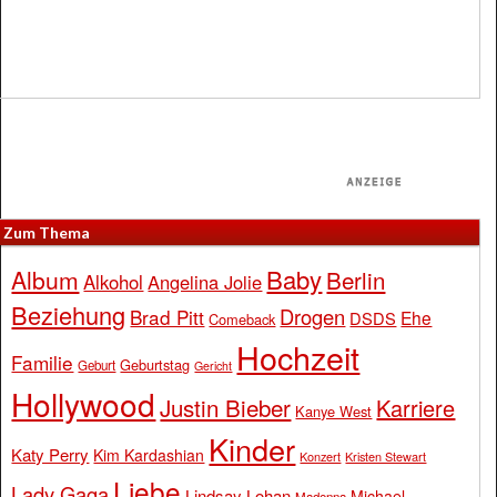
Zum Thema
Baby
Album
Berlin
Alkohol
Angelina Jolie
Beziehung
Drogen
Brad Pitt
Ehe
DSDS
Comeback
Hochzeit
Familie
Geburtstag
Geburt
Gericht
Hollywood
Justin Bieber
Karriere
Kanye West
Kinder
Katy Perry
Kim Kardashian
Konzert
Kristen Stewart
Liebe
Lady Gaga
Lindsay Lohan
Michael