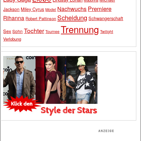
Madonna
Premiere
Nachwuchs
Jackson
Miley Cyrus
Model
Scheidung
Rihanna
Schwangerschaft
Robert Pattinson
Trennung
Tochter
Sex
Sohn
Tournee
Twilight
Verlobung