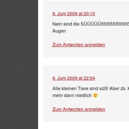
9. Juni 2009 at 20:15
Nein sind die SÜÜÜÜÜßßßßßßßßßßßßßß
Augen
Zum Antworten anmelden
9. Juni 2009 at 22:54
Alle kleinen Tiere sind süß! Aber zb. K
mehr dann niedlich
Zum Antworten anmelden