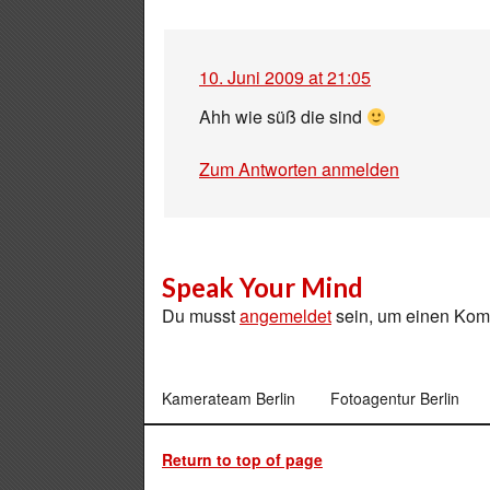
10. Juni 2009 at 21:05
Ahh wie süß die sind
Zum Antworten anmelden
Speak Your Mind
Du musst
angemeldet
sein, um einen Ko
Kamerateam Berlin
Fotoagentur Berlin
Return to top of page