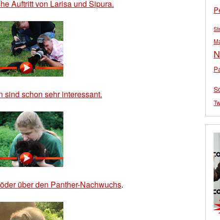
che Auftritt von Larisa und Sipura.
P
St
M
N
Pa
S
n sind schon sehr interessant.
Tw
röder über den Panther-
Nachwuchs
.