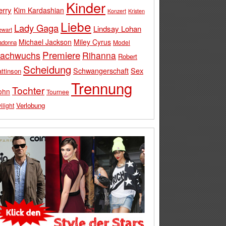
Kinder
erry
Kim Kardashian
Konzert
Kristen
Liebe
Lady Gaga
Lindsay Lohan
ewart
Michael Jackson
Miley Cyrus
Model
adonna
Premiere
achwuchs
Rihanna
Robert
Scheidung
Schwangerschaft
Sex
ttinson
Trennung
Tochter
ohn
Tournee
Verlobung
ilight