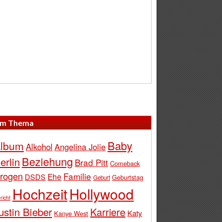
m Thema
Baby
lbum
Alkohol
Angelina Jolie
Beziehung
erlin
Brad Pitt
Comeback
rogen
Familie
Ehe
DSDS
Geburtstag
Geburt
Hochzeit
Hollywood
richt
ustin Bieber
Karriere
Katy
Kanye West