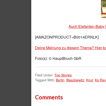
Auch Elefanten-Baby
[AMAZONPRODUCT=B0014ERNLK]
Deine Meinung zu diesem Thema? Hier k
Foto(s): © HauptBruch GbR
Filed Under:
Top-Stories
Tagged With:
Berlin
,
Blaszkiewitz
,
Knut
,
Ko Ray
Comments