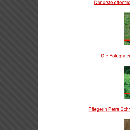
Der erste öffentli
Die Fotografe
Pflegerin Petra Sch