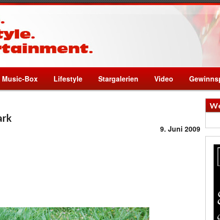
Music-Box
Lifestyle
Stargalerien
Video
Gewinnsp
We
ark
9. Juni 2009