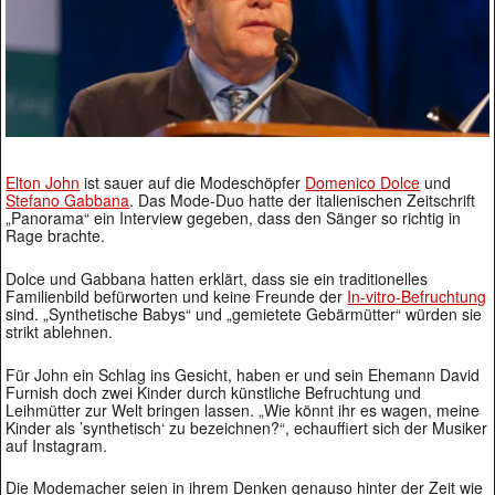
Elton John
ist sauer auf die Modeschöpfer
Domenico Dolce
und
Stefano Gabbana
. Das Mode-Duo hatte der italienischen Zeitschrift
„Panorama“ ein Interview gegeben, dass den Sänger so richtig in
Rage brachte.
Dolce und Gabbana hatten erklärt, dass sie ein traditionelles
Familienbild befürworten und keine Freunde der
In-vitro-Befruchtung
sind. „Synthetische Babys“ und „gemietete Gebärmütter“ würden sie
strikt ablehnen.
Für John ein Schlag ins Gesicht, haben er und sein Ehemann David
Furnish doch zwei Kinder durch künstliche Befruchtung und
Leihmütter zur Welt bringen lassen. „Wie könnt ihr es wagen, meine
Kinder als ’synthetisch‘ zu bezeichnen?“, echauffiert sich der Musiker
auf Instagram.
Die Modemacher seien in ihrem Denken genauso hinter der Zeit wie