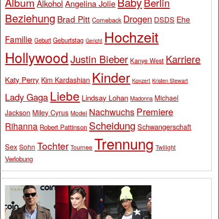
Baby
Album
Berlin
Alkohol
Angelina Jolie
Beziehung
Drogen
Brad Pitt
Ehe
DSDS
Comeback
Hochzeit
Familie
Geburtstag
Geburt
Gericht
Hollywood
Justin Bieber
Karriere
Kanye West
Kinder
Katy Perry
Kim Kardashian
Konzert
Kristen Stewart
Liebe
Lady Gaga
Lindsay Lohan
Michael
Madonna
Premiere
Nachwuchs
Jackson
Miley Cyrus
Model
Scheidung
Rihanna
Schwangerschaft
Robert Pattinson
Trennung
Tochter
Sex
Sohn
Tournee
Twilight
Verlobung