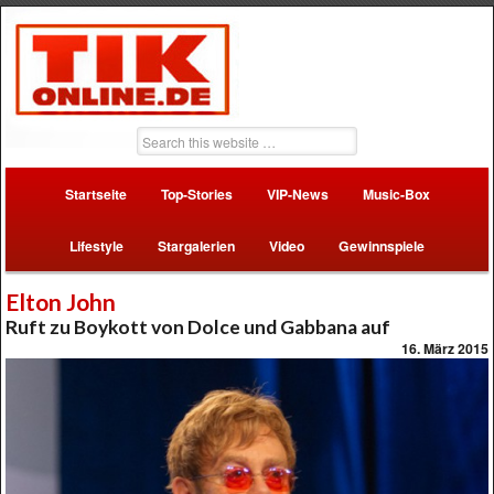
Startseite
Top-Stories
VIP-News
Music-Box
Lifestyle
Stargalerien
Video
Gewinnspiele
Elton John
Ruft zu Boykott von Dolce und Gabbana auf
16. März 2015