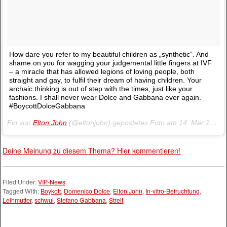
How dare you refer to my beautiful children as „synthetic“. And
shame on you for wagging your judgemental little fingers at IVF
– a miracle that has allowed legions of loving people, both
straight and gay, to fulfil their dream of having children. Your
archaic thinking is out of step with the times, just like your
fashions. I shall never wear Dolce and Gabbana ever again.
#BoycottDolceGabbana
Ein von
Elton John
(@eltonjohn) gepostetes Foto am
14. Mär 2015 um 22:29 Uhr
Deine Meinung zu diesem Thema? Hier kommentieren!
Filed Under:
VIP-News
Tagged With:
Boykott
,
Domenico Dolce
,
Elton John
,
In-vitro-Befruchtung
,
Leihmutter
,
schwul
,
Stefano Gabbana
,
Streit