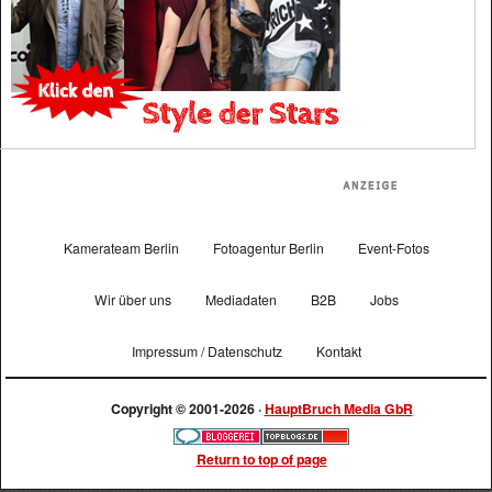
Kamerateam Berlin
Fotoagentur Berlin
Event-Fotos
Wir über uns
Mediadaten
B2B
Jobs
Impressum / Datenschutz
Kontakt
Copyright © 2001-2026 ·
HauptBruch Media GbR
Return to top of page