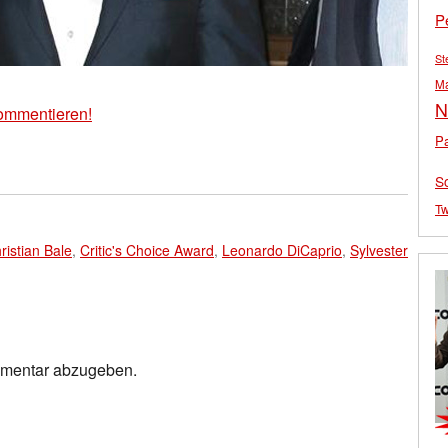
P
St
M
N
ommentieren!
Pa
S
Tw
ristian Bale
,
Critic's Choice Award
,
Leonardo DiCaprio
,
Sylvester
mmentar abzugeben.