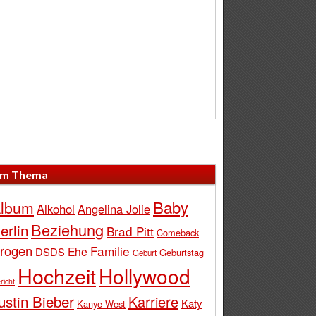
m Thema
Baby
lbum
Alkohol
Angelina Jolie
Beziehung
erlin
Brad Pitt
Comeback
rogen
Familie
Ehe
DSDS
Geburtstag
Geburt
Hochzeit
Hollywood
richt
ustin Bieber
Karriere
Katy
Kanye West