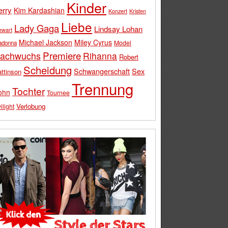
Kinder
erry
Kim Kardashian
Konzert
Kristen
Liebe
Lady Gaga
Lindsay Lohan
ewart
Michael Jackson
Miley Cyrus
Model
adonna
Premiere
achwuchs
Rihanna
Robert
Scheidung
Schwangerschaft
Sex
ttinson
Trennung
Tochter
ohn
Tournee
Verlobung
ilight