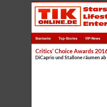
Startseite
Top-Stories
VIP-News
Critics’ Choice Awards 201
DiCaprio und Stallone räumen ab