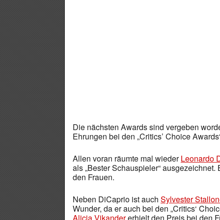
Die nächsten Awards sind vergeben worden
Ehrungen bei den „Critics’ Choice Awards“
Allen voran räumte mal wieder
Leonardo D
als „Bester Schauspieler“ ausgezeichnet. B
den Frauen.
Neben DiCaprio ist auch
Sylvester Stallo
Wunder, da er auch bei den „Critics‘ Choic
Alicia Vikander
erhielt den Preis bei den Fr