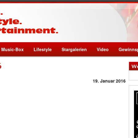
Music-Box
Lifestyle
Stargalerien
Video
Gewinnsp
6
We
19. Januar 2016