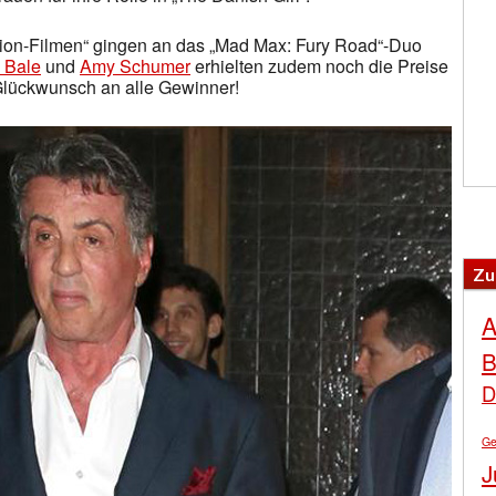
Action-Filmen“ gingen an das „Mad Max: Fury Road“-Duo
n Bale
und
Amy Schumer
erhielten zudem noch die Preise
Glückwunsch an alle Gewinner!
Zu
A
B
D
Ge
J