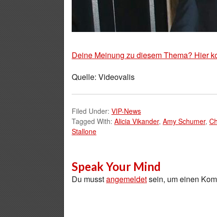
Deine Meinung zu diesem Thema? Hier k
Quelle: Videovalis
Filed Under:
VIP-News
Tagged With:
Alicia Vikander
,
Amy Schumer
,
Ch
Stallone
Speak Your Mind
Du musst
angemeldet
sein, um einen Ko