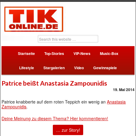
Startseite
Top-Stories
VIP-News
Music-Box
Lifestyle
Stargalerien
Video
Gewinnspiele
Patrice beißt Anastasia Zampounidis
19. Mai 2014
Patrice knabberte auf dem roten Teppich ein wenig an
Anastasia
Zampounidis
.
Deine Meinung zu diesem Thema? Hier kommentieren!
… zur Story!