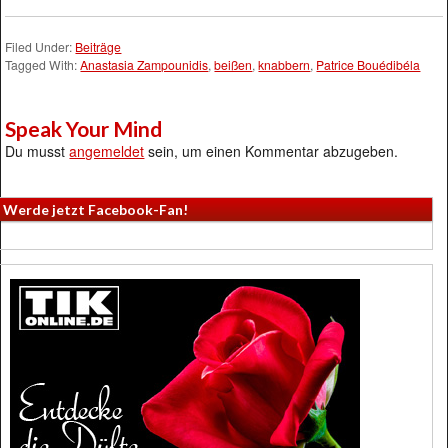
Filed Under:
Beiträge
Tagged With:
Anastasia Zampounidis
,
beißen
,
knabbern
,
Patrice Bouédibéla
Speak Your Mind
Du musst
angemeldet
sein, um einen Kommentar abzugeben.
Werde jetzt Facebook-Fan!