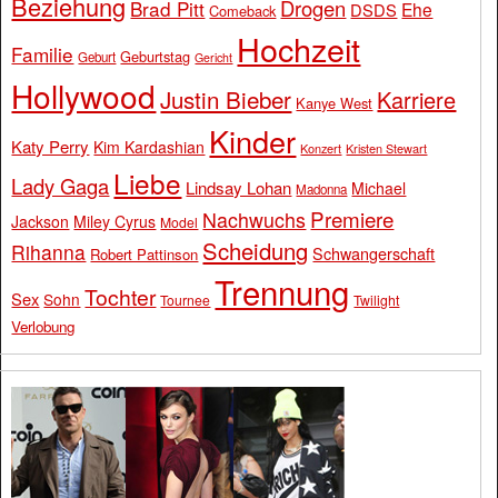
Beziehung
Drogen
Brad Pitt
Ehe
DSDS
Comeback
Hochzeit
Familie
Geburtstag
Geburt
Gericht
Hollywood
Justin Bieber
Karriere
Kanye West
Kinder
Katy Perry
Kim Kardashian
Konzert
Kristen Stewart
Liebe
Lady Gaga
Lindsay Lohan
Michael
Madonna
Premiere
Nachwuchs
Jackson
Miley Cyrus
Model
Scheidung
Rihanna
Schwangerschaft
Robert Pattinson
Trennung
Tochter
Sex
Sohn
Tournee
Twilight
Verlobung