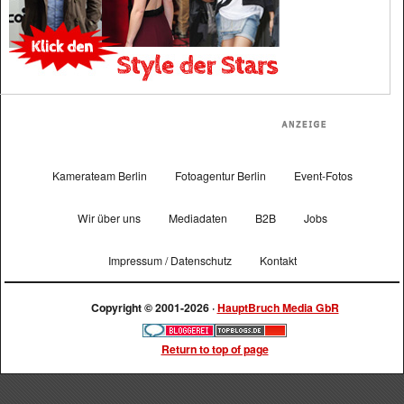
Kamerateam Berlin
Fotoagentur Berlin
Event-Fotos
Wir über uns
Mediadaten
B2B
Jobs
Impressum / Datenschutz
Kontakt
Copyright © 2001-2026 ·
HauptBruch Media GbR
Return to top of page