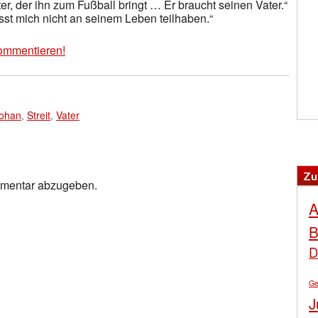
r, der ihn zum Fußball bringt … Er braucht seinen Vater.“
sst mich nicht an seinem Leben teilhaben.“
ommentieren!
Lohan
,
Streit
,
Vater
Zu
mmentar abzugeben.
A
B
D
Ge
J