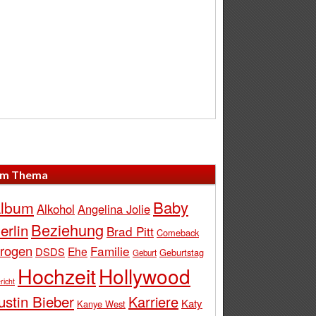
m Thema
Baby
lbum
Alkohol
Angelina Jolie
Beziehung
erlin
Brad Pitt
Comeback
rogen
Familie
Ehe
DSDS
Geburtstag
Geburt
Hochzeit
Hollywood
richt
ustin Bieber
Karriere
Katy
Kanye West