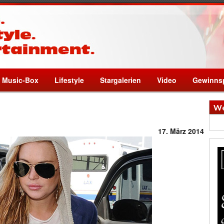
Music-Box
Lifestyle
Stargalerien
Video
Gewinnsp
We
17. März 2014