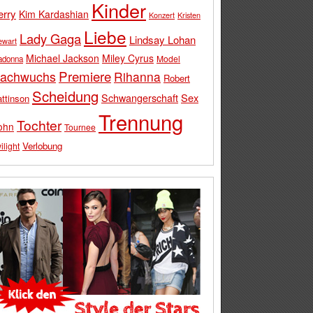
Kinder
erry
Kim Kardashian
Konzert
Kristen
Liebe
Lady Gaga
Lindsay Lohan
ewart
Michael Jackson
Miley Cyrus
Model
adonna
Premiere
achwuchs
Rihanna
Robert
Scheidung
Schwangerschaft
Sex
ttinson
Trennung
Tochter
ohn
Tournee
Verlobung
ilight