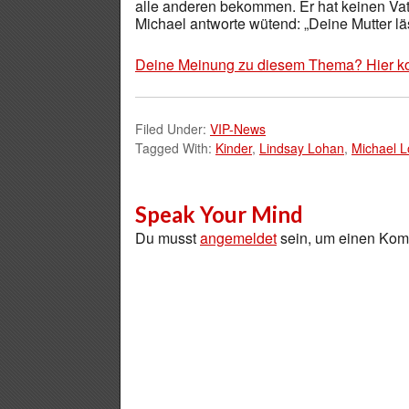
alle anderen bekommen. Er hat keinen Vate
Michael antworte wütend: „Deine Mutter lä
Deine Meinung zu diesem Thema? Hier k
Filed Under:
VIP-News
Tagged With:
Kinder
,
Lindsay Lohan
,
Michael 
Speak Your Mind
Du musst
angemeldet
sein, um einen Ko