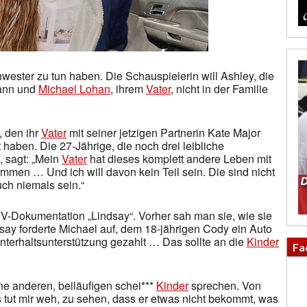
chwester zu tun haben. Die Schauspielerin will Ashley, die
mann und
Michael Lohan
, ihrem
Vater
, nicht in der Familie
 den ihr
Vater
mit seiner jetzigen Partnerin Kate Major
 haben. Die 27-Jährige, die noch drei leibliche
, sagt: „Mein
Vater
hat dieses komplett andere Leben mit
ammen … Und ich will davon kein Teil sein. Die sind nicht
ch niemals sein.“
V-Dokumentation „Lindsay“. Vorher sah man sie, wie sie
ndsay forderte Michael auf, dem 18-jährigen Cody ein Auto
Unterhaltsunterstützung gezahlt … Das sollte an die
Kinder
Fa
ine anderen, beiläufigen schei***
Kinder
sprechen. Von
 tut mir weh, zu sehen, dass er etwas nicht bekommt, was