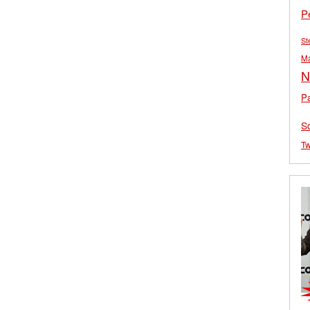
P
St
M
N
Pa
S
Tw