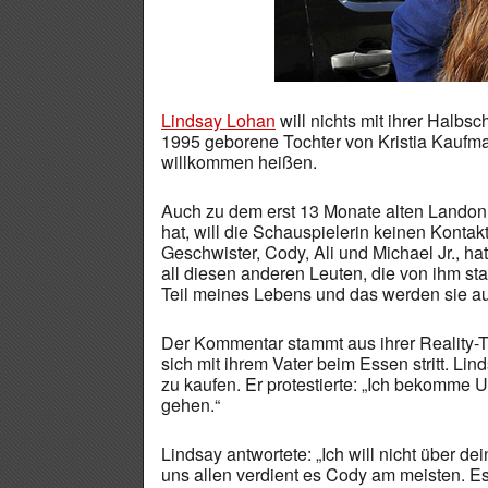
Lindsay Lohan
will nichts mit ihrer Halbs
1995 geborene Tochter von Kristia Kauf
willkommen heißen.
Auch zu dem erst 13 Monate alten Landon,
hat, will die Schauspielerin keinen Kontakt
Geschwister, Cody, Ali und Michael Jr., hat
all diesen anderen Leuten, die von ihm st
Teil meines Lebens und das werden sie au
Der Kommentar stammt aus ihrer Reality-T
sich mit ihrem Vater beim Essen stritt. Li
zu kaufen. Er protestierte: „Ich bekomme 
gehen.“
Lindsay antwortete: „Ich will nicht über de
uns allen verdient es Cody am meisten. Es