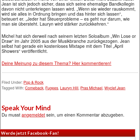
Jean ist sich jedoch sicher, dass sich seine ehemalige Bandkollegin
davon nicht unterkriegen lassen wird. „Wenn sie wieder rauskommt,
wird sie alles in Ordnung bringen und das hinter sich lassen“,
beteuert er. „Jeder hat Steuerprobleme – es geht nur darum, wie
man sie übersteht. Lauryn wird stärker zurückkehren.“
Michel hat sich derweil nach seinem letzten Soloalbum „Win Lose or
Draw“ im Jahr 2005 aus der Musikbranche zurückgezogen. Jean
selbst hat gerade ein kostenloses Mixtape mit dem Titel „April
Showers“ veröffentlicht.
Deine Meinung zu diesem Thema? Hier kommentieren!
Filed Under:
Pop & Rock
Tagged With:
Comeback
,
Fugees
,
Lauryn Hill
,
Pras Michael
,
Wyclef Jean
Speak Your Mind
Du musst
angemeldet
sein, um einen Kommentar abzugeben.
Werde jetzt Facebook-Fan!