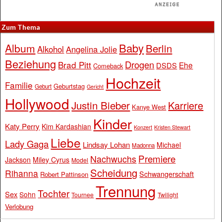
Zum Thema
Baby
Album
Berlin
Alkohol
Angelina Jolie
Beziehung
Drogen
Brad Pitt
Ehe
DSDS
Comeback
Hochzeit
Familie
Geburtstag
Geburt
Gericht
Hollywood
Justin Bieber
Karriere
Kanye West
Kinder
Katy Perry
Kim Kardashian
Konzert
Kristen Stewart
Liebe
Lady Gaga
Lindsay Lohan
Michael
Madonna
Premiere
Nachwuchs
Jackson
Miley Cyrus
Model
Scheidung
Rihanna
Schwangerschaft
Robert Pattinson
Trennung
Tochter
Sex
Sohn
Tournee
Twilight
Verlobung