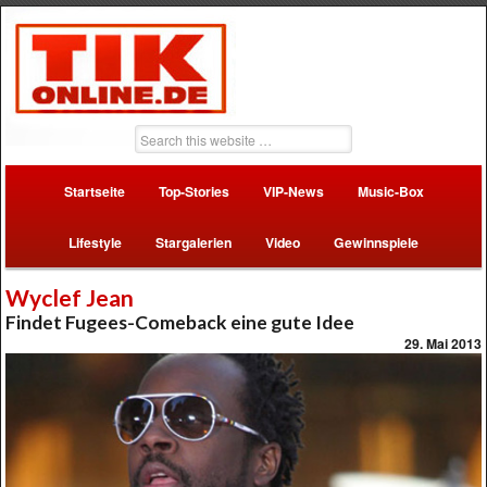
Startseite
Top-Stories
VIP-News
Music-Box
Lifestyle
Stargalerien
Video
Gewinnspiele
Wyclef Jean
Findet Fugees-Comeback eine gute Idee
29. Mai 2013