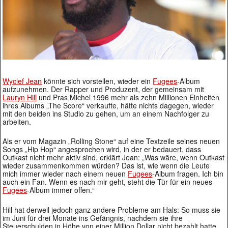
Wyclef Jean
könnte sich vorstellen, wieder ein
Fugees
-Album
aufzunehmen. Der Rapper und Produzent, der gemeinsam mit
Lauryn Hill
und Pras Michel 1996 mehr als zehn Millionen Einheiten
ihres Albums „The Score“ verkaufte, hätte nichts dagegen, wieder
mit den beiden ins Studio zu gehen, um an einem Nachfolger zu
arbeiten.
Als er vom Magazin „Rolling Stone“ auf eine Textzeile seines neuen
Songs „Hip Hop“ angesprochen wird, in der er bedauert, dass
Outkast nicht mehr aktiv sind, erklärt Jean: „Was wäre, wenn Outkast
wieder zusammenkommen würden? Das ist, wie wenn die Leute
mich immer wieder nach einem neuen
Fugees
-Album fragen. Ich bin
auch ein Fan. Wenn es nach mir geht, steht die Tür für ein neues
Fugees
-Album immer offen.“
Hill hat derweil jedoch ganz andere Probleme am Hals: So muss sie
im Juni für drei Monate ins Gefängnis, nachdem sie ihre
Steuerschulden in Höhe von einer Million Dollar nicht bezahlt hatte.