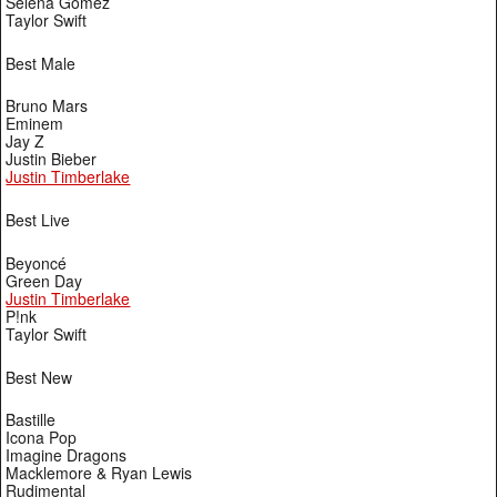
Selena Gomez
Taylor Swift
Best Male
Bruno Mars
Eminem
Jay Z
Justin Bieber
Justin Timberlake
Best Live
Beyoncé
Green Day
Justin Timberlake
P!nk
Taylor Swift
Best New
Bastille
Icona Pop
Imagine Dragons
Macklemore & Ryan Lewis
Rudimental