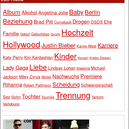
Baby
Album
Berlin
Alkohol
Angelina Jolie
Beziehung
Drogen
Brad Pitt
Ehe
DSDS
Comeback
Hochzeit
Familie
Geburtstag
Geburt
Gericht
Hollywood
Justin Bieber
Karriere
Kanye West
Kinder
Katy Perry
Kim Kardashian
Konzert
Kristen Stewart
Liebe
Lady Gaga
Lindsay Lohan
Michael
Madonna
Premiere
Nachwuchs
Jackson
Miley Cyrus
Model
Scheidung
Rihanna
Schwangerschaft
Robert Pattinson
Trennung
Tochter
Sex
Sohn
Tournee
Twilight
Verlobung