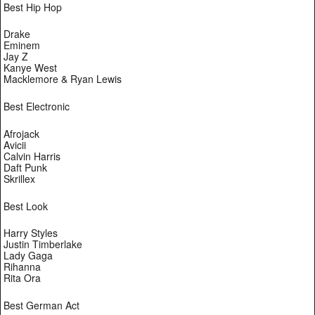
Best Hip Hop
Drake
Eminem
Jay Z
Kanye West
Macklemore & Ryan Lewis
Best Electronic
Afrojack
Avicii
Calvin Harris
Daft Punk
Skrillex
Best Look
Harry Styles
Justin Timberlake
Lady Gaga
Rihanna
Rita Ora
Best German Act