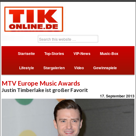
Startseite
Top-Stories
VIP-News
Music-Box
Lifestyle
Stargalerien
Video
Gewinnspiele
MTV Europe Music Awards
Justin Timberlake ist großer Favorit
17. September 2013