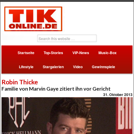
Startseite
Top-Stories
VIP-News
Music-Box
Lifestyle
Stargalerien
Video
Gewinnspiele
Robin Thicke
Familie von Marvin Gaye zitiert ihn vor Gericht
31. Oktober 2013