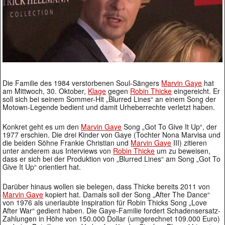
Die Familie des 1984 verstorbenen Soul-Sängers
Marvin Gaye
hat
am Mittwoch, 30. Oktober,
Klage
gegen
Robin Thicke
eingereicht. Er
soll sich bei seinem Sommer-Hit „Blurred Lines“ an einem Song der
Motown-Legende bedient und damit Urheberrechte verletzt haben.
Konkret geht es um den
Marvin Gaye
Song „Got To Give It Up“, der
1977 erschien. Die drei Kinder von Gaye (Tochter Nona Marvisa und
die beiden Söhne Frankie Christian und
Marvin Gaye
III) zitieren
unter anderem aus Interviews von
Robin Thicke
um zu beweisen,
dass er sich bei der Produktion von „Blurred Lines“ am Song „Got To
Give It Up“ orientiert hat.
Darüber hinaus wollen sie belegen, dass Thicke bereits 2011 von
Marvin Gaye
kopiert hat. Damals soll der Song „After The Dance“
von 1976 als unerlaubte Inspiration für Robin Thicks Song „Love
After War“ gedient haben. Die Gaye-Familie fordert Schadensersatz-
Zahlungen in Höhe von 150.000 Dollar (umgerechnet 109.000 Euro)