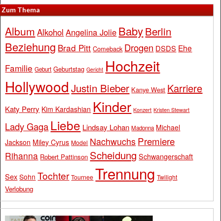
Zum Thema
Baby
Album
Berlin
Alkohol
Angelina Jolie
Beziehung
Drogen
Brad Pitt
Ehe
DSDS
Comeback
Hochzeit
Familie
Geburtstag
Geburt
Gericht
Hollywood
Justin Bieber
Karriere
Kanye West
Kinder
Katy Perry
Kim Kardashian
Konzert
Kristen Stewart
Liebe
Lady Gaga
Lindsay Lohan
Michael
Madonna
Premiere
Nachwuchs
Jackson
Miley Cyrus
Model
Scheidung
Rihanna
Schwangerschaft
Robert Pattinson
Trennung
Tochter
Sex
Sohn
Tournee
Twilight
Verlobung