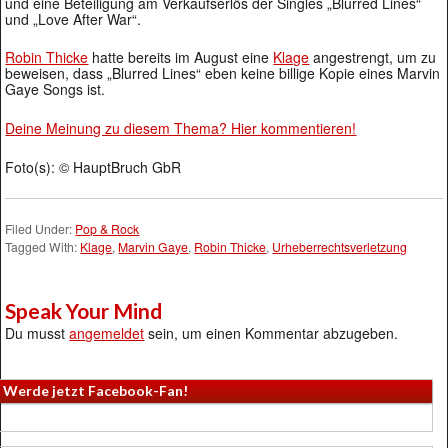
und eine Beteiligung am Verkaufserlös der Singles „Blurred Lines“
und „Love After War“.
Robin Thicke
hatte bereits im August eine
Klage
angestrengt, um zu
beweisen, dass „Blurred Lines“ eben keine billige Kopie eines Marvin
Gaye Songs ist.
Deine Meinung zu diesem Thema? Hier kommentieren!
Foto(s): © HauptBruch GbR
Filed Under:
Pop & Rock
Tagged With:
Klage
,
Marvin Gaye
,
Robin Thicke
,
Urheberrechtsverletzung
Speak Your Mind
Du musst
angemeldet
sein, um einen Kommentar abzugeben.
Werde jetzt Facebook-Fan!