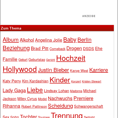
Zum Thema
Baby
Album
Berlin
Alkohol
Angelina Jolie
Beziehung
Drogen
Brad Pitt
Ehe
DSDS
Comeback
Hochzeit
Familie
Geburtstag
Geburt
Gericht
Hollywood
Justin Bieber
Karriere
Kanye West
Kinder
Katy Perry
Kim Kardashian
Konzert
Kristen Stewart
Liebe
Lady Gaga
Lindsay Lohan
Michael
Madonna
Premiere
Nachwuchs
Jackson
Miley Cyrus
Model
Scheidung
Rihanna
Schwangerschaft
Robert Pattinson
Trennung
Tochter
Sex
Sohn
Tournee
Twilight