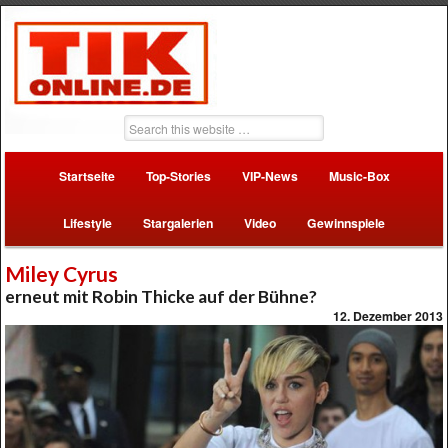
Startseite
Top-Stories
VIP-News
Music-Box
Lifestyle
Stargalerien
Video
Gewinnspiele
Miley Cyrus
erneut mit Robin Thicke auf der Bühne?
12. Dezember 2013