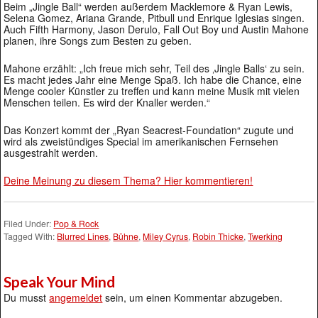
Beim „Jingle Ball“ werden außerdem Macklemore & Ryan Lewis,
Selena Gomez, Ariana Grande, Pitbull und Enrique Iglesias singen.
Auch Fifth Harmony, Jason Derulo, Fall Out Boy und Austin Mahone
planen, ihre Songs zum Besten zu geben.
Mahone erzählt: „Ich freue mich sehr, Teil des ‚Jingle Balls‘ zu sein.
Es macht jedes Jahr eine Menge Spaß. Ich habe die Chance, eine
Menge cooler Künstler zu treffen und kann meine Musik mit vielen
Menschen teilen. Es wird der Knaller werden.“
Das Konzert kommt der „Ryan Seacrest-Foundation“ zugute und
wird als zweistündiges Special im amerikanischen Fernsehen
ausgestrahlt werden.
Deine Meinung zu diesem Thema? Hier kommentieren!
Filed Under:
Pop & Rock
Tagged With:
Blurred Lines
,
Bühne
,
Miley Cyrus
,
Robin Thicke
,
Twerking
Speak Your Mind
Du musst
angemeldet
sein, um einen Kommentar abzugeben.