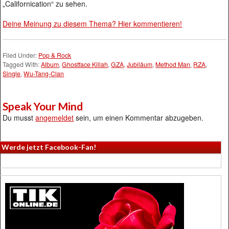
„Californication“ zu sehen.
Deine Meinung zu diesem Thema? Hier kommentieren!
Filed Under:
Pop & Rock
Tagged With:
Album
,
Ghostface Killah
,
GZA
,
Jubiläum
,
Method Man
,
RZA
,
Single
,
Wu-Tang-Clan
Speak Your Mind
Du musst
angemeldet
sein, um einen Kommentar abzugeben.
Werde jetzt Facebook-Fan!