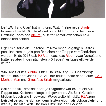
Der „Wu-Tang Clan“ hat mit „Keep Watch“ eine neue
Single
herausgebracht. Die Rap-Combo macht ihren Fans damit neue
Hoffnung, dass das
Album
„A Better Tomorrow“ schon bald
erscheinen könnte.
Eigentlich sollte die LP schon im November vergangen Jahres
pünktlich zum 20-jährigen Bestehen der Gruppe veröffentlichen
werden. Ende 2013 gab
RZA
an, dass das
Album
zwar Verspätung
hätte, es aber in den nächsten „45 Tagen“ fertiggestellt werden
würde.
Wu-Tangs erstes
Album
„Enter The Wu-Tang (36 Chambers)“
stammt aus dem Jahr 1993. Auf der neuen Platte haben auch
GZA
,
Method Man
und
Ghostface Killah
mitgearbeitet.
Seit dem 2007 erschienenen „8 Diagrams“ war es um die Kult-
Rapper aus Kalifornien lange still geworden. Als Solo-Künstler
blieben jedoch alle in gewisser Weise weiterhin aktiv.
RZA
zum
Beispiel versuchte sich seit dem letzten Album als Schauspieler und
war in „The Man With The Iron Fists“ und der TV-Serie