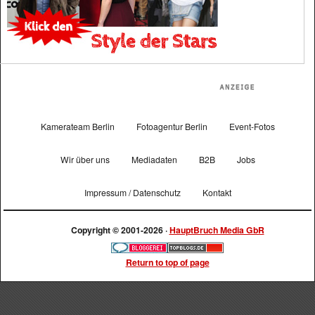
Kamerateam Berlin
Fotoagentur Berlin
Event-Fotos
Wir über uns
Mediadaten
B2B
Jobs
Impressum / Datenschutz
Kontakt
Copyright © 2001-2026 ·
HauptBruch Media GbR
Return to top of page