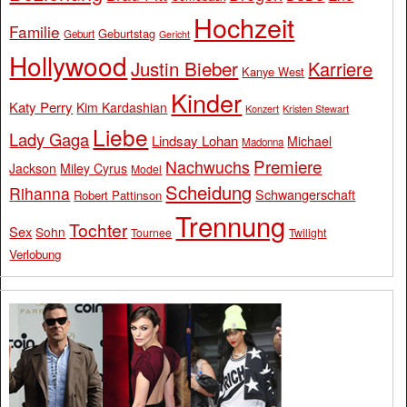
Hochzeit
Familie
Geburtstag
Geburt
Gericht
Hollywood
Justin Bieber
Karriere
Kanye West
Kinder
Katy Perry
Kim Kardashian
Konzert
Kristen Stewart
Liebe
Lady Gaga
Lindsay Lohan
Michael
Madonna
Premiere
Nachwuchs
Jackson
Miley Cyrus
Model
Scheidung
Rihanna
Schwangerschaft
Robert Pattinson
Trennung
Tochter
Sex
Sohn
Tournee
Twilight
Verlobung