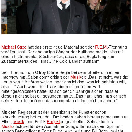
Michael Stipe
hat das erste neue Material seit der
R.E.M.
-Trennung
veröffentlicht. Der ehemalige Sänger der Kultband meldet sich mit
einem Instrumental-Stück zurück, dass er als Begleitung zum
Zusatzmaterial des Films „The Cold Lands“ aufnahm.
Sein Freund Tom Gilroy führte Regie bei dem Streifen. In einem
Interview mit „Salon.com“ erklärt der
Musik
er: „Das ist nicht, was die
Leute von mir hören wollen, aber das ist das, was ich anbieten will,
also …“ Auch wenn der Track einen stimmlichen Part
miteingeschlossen hätte, ist sich der 54-Jährige sicher, dass er
diesen nicht selbst eingesungen hätte. „Das hat nichts mit störrisch
sein zu tun. Ich möchte das momentan einfach nicht machen.“
Mit dem Regisseur ist der amerikanische Künstler schon
jahrzehntelang befreundet. Die beiden haben bereits gemeinsam an
Film-,
Musik
- und Politik-
Projekt
en gearbeitet. Sein aktuelles
Musik
stück sei für den Ausnahme-Songwriter nach dem Split mit
seinen Bandkollegen Peter Buck, Mike Mills und Bill Berry im Jahr