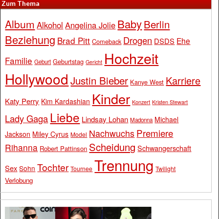
Zum Thema
Baby
Album
Berlin
Alkohol
Angelina Jolie
Beziehung
Drogen
Brad Pitt
Ehe
DSDS
Comeback
Hochzeit
Familie
Geburtstag
Geburt
Gericht
Hollywood
Justin Bieber
Karriere
Kanye West
Kinder
Katy Perry
Kim Kardashian
Konzert
Kristen Stewart
Liebe
Lady Gaga
Lindsay Lohan
Michael
Madonna
Premiere
Nachwuchs
Jackson
Miley Cyrus
Model
Scheidung
Rihanna
Schwangerschaft
Robert Pattinson
Trennung
Tochter
Sex
Sohn
Tournee
Twilight
Verlobung