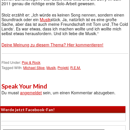
2011 genau die richtige erste Solo-Arbeit gewesen.
Stolz erzählt er: „Ich würde es keinen Song nennen, sondern einen
Soundtrack oder ein
Musik
stück. Ja, natürlich ist es eine große
Sache, aber das ist auch meine Freundschaft mit Tom und ‚The Cold
Lands‘. Es war etwas, dass ich machen wollte und ich wollte mich
selbst etwas herausfordern. Und ich liebe die Musik.“
Deine Meinung zu diesem Thema? Hier kommentieren!
Filed Under:
Pop & Rock
Tagged With:
Michael Stipe
,
Musik
,
Projekt
,
R.E.M.
Speak Your Mind
Du musst
angemeldet
sein, um einen Kommentar abzugeben.
Werde jetzt Facebook-Fan!