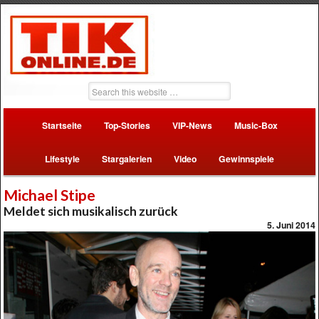
Startseite
Top-Stories
VIP-News
Music-Box
Lifestyle
Stargalerien
Video
Gewinnspiele
Michael Stipe
Meldet sich musikalisch zurück
5. Juni 2014