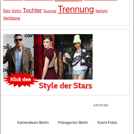
Trennung
Tochter
Sex
Sohn
Tournee
Twilight
Verlobung
Kamerateam Berlin
Fotoagentur Berlin
Event-Fotos