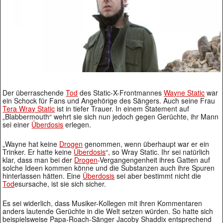
Der überraschende
Tod
des Static-X-Frontmannes
Wayne Static
war
ein Schock für Fans und Angehörige des Sängers. Auch seine Frau
Tera Wray Static
ist in tiefer Trauer. In einem Statement auf
„Blabbermouth“ wehrt sie sich nun jedoch gegen Gerüchte, ihr Mann
sei einer
Überdosis
erlegen.
„Wayne hat keine
Drogen
genommen, wenn überhaupt war er ein
Trinker. Er hatte keine
Überdosis
“, so Wray Static. Ihr sei natürlich
klar, dass man bei der
Drogen
-Vergangengenheit ihres Gatten auf
solche Ideen kommen könne und die Substanzen auch ihre Spuren
hinterlassen hätten. Eine
Überdosis
sei aber bestimmt nicht die
Tod
esursache, ist sie sich sicher.
Es sei widerlich, dass Musiker-Kollegen mit ihren Kommentaren
anders lautende Gerüchte in die Welt setzen würden. So hatte sich
beispielsweise Papa-Roach-Sänger Jacoby Shaddix entsprechend