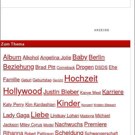
Zum Thema
Baby
Album
Berlin
Alkohol
Angelina Jolie
Beziehung
Drogen
Brad Pitt
Ehe
DSDS
Comeback
Hochzeit
Familie
Geburtstag
Geburt
Gericht
Hollywood
Justin Bieber
Karriere
Kanye West
Kinder
Katy Perry
Kim Kardashian
Konzert
Kristen Stewart
Liebe
Lady Gaga
Lindsay Lohan
Michael
Madonna
Premiere
Nachwuchs
Jackson
Miley Cyrus
Model
Scheidung
Rihanna
Schwangerschaft
Robert Pattinson