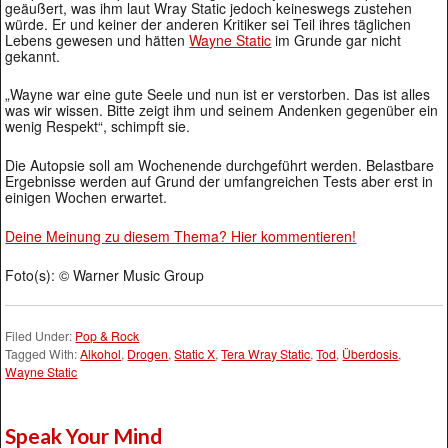
geäußert, was ihm laut Wray Static jedoch keineswegs zustehen
würde. Er und keiner der anderen Kritiker sei Teil ihres täglichen
Lebens gewesen und hätten
Wayne Static
im Grunde gar nicht
gekannt.
„Wayne war eine gute Seele und nun ist er verstorben. Das ist alles
was wir wissen. Bitte zeigt ihm und seinem Andenken gegenüber ein
wenig Respekt“, schimpft sie.
Die Autopsie soll am Wochenende durchgeführt werden. Belastbare
Ergebnisse werden auf Grund der umfangreichen Tests aber erst in
einigen Wochen erwartet.
Deine Meinung zu diesem Thema? Hier kommentieren!
Foto(s): © Warner Music Group
Filed Under:
Pop & Rock
Tagged With:
Alkohol
,
Drogen
,
Static X
,
Tera Wray Static
,
Tod
,
Überdosis
,
Wayne Static
Speak Your Mind