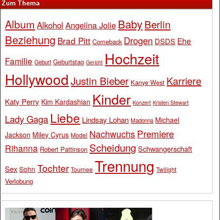
Zum Thema
Baby
Album
Berlin
Alkohol
Angelina Jolie
Beziehung
Drogen
Brad Pitt
Ehe
DSDS
Comeback
Hochzeit
Familie
Geburtstag
Geburt
Gericht
Hollywood
Justin Bieber
Karriere
Kanye West
Kinder
Katy Perry
Kim Kardashian
Konzert
Kristen Stewart
Liebe
Lady Gaga
Lindsay Lohan
Michael
Madonna
Premiere
Nachwuchs
Jackson
Miley Cyrus
Model
Scheidung
Rihanna
Schwangerschaft
Robert Pattinson
Trennung
Tochter
Sex
Sohn
Tournee
Twilight
Verlobung