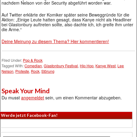
nachdem Nelson von der Security abgeführt worden war.
Auf Twitter erklärte der Komiker später seine Beweggründe für die
Aktion: „Einige Leute hatten gesagt, dass Kanye nicht als Headliner
bei Glastonbury auftreten sollte, also dachte ich, ich greife ihm unter
die Arme.“
Deine Meinung zu diesem Thema? Hier kommentieren!
Filed Under:
Pop & Rock
Tagged With:
Comedian
,
Glastonbury Festival
,
Hip Hop
,
Kanye West
,
Lee
Nelson
,
Proteste
,
Rock
,
Störung
Speak Your Mind
Du musst
angemeldet
sein, um einen Kommentar abzugeben.
Werde jetzt Facebook-Fan!