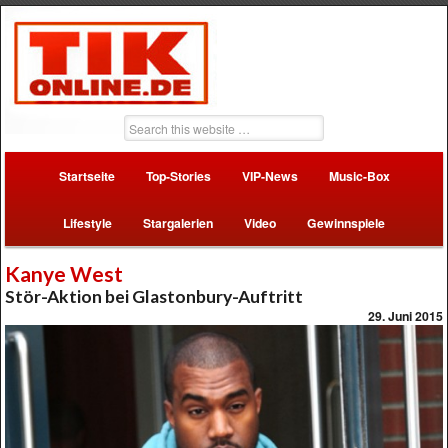
Startseite
Top-Stories
VIP-News
Music-Box
Lifestyle
Stargalerien
Video
Gewinnspiele
Kanye West
Stör-Aktion bei Glastonbury-Auftritt
29. Juni 2015