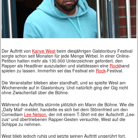
Der Auftritt von
Kanye West
beim diesjährigen Galstonbury Festival
sorgte schon seit Monaten für jede Menge Wirbel. In einer Online-
Petition hatten mehr als 130.000 Unterzeichner gefordert, den
Rapper als Headliner auszuladen und stattdessen eine
Rock
band
spielen zu lassen. Immerhin sei das Festival ein
Rock
-Festival.
Die Veranstalter blieben aber standhaft, und so spielte West am
Wochenende auf in Glastonbury. Und natürlich ging der Gig nicht
ohne Zwischenfall über die Bühne.
Während des Auftritts stürmte plötzlich ein Mann die Bühne. Wie die
„Daily Mail“ meldet, handelte es sich bei dem Störenfried um den
Comediam
Lee Nelson
, der mit einem T-Shirt mit der Aufschrift „Lee-
zus“ und übertriebenen Rapper-Gesten versuchte, West auf die
Schippe zu nehmen.
West blieb jedoch ruhig und setzte seinen Auftritt ungerührt fort,