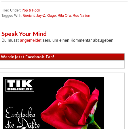
Filed Under:
Pop & Rock
Tagged With:
Gericht
,
Jay-Z
,
Klage
,
Rita Ora
,
Roc Nation
Speak Your Mind
Du musst
angemeldet
sein, um einen Kommentar abzugeben.
Werde jetzt Facebook-Fan!