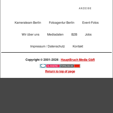
Kamerateam Berlin
Fotoagentur Berlin
Event-Fotos
Wir über uns
Mediadaten
B2B
Jobs
Impressum / Datenschutz
Kontakt
Copyright © 2001-2026 ·
HauptBruch Media GbR
Return to top of page