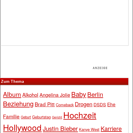
Zum Thema
Baby
Album
Berlin
Alkohol
Angelina Jolie
Beziehung
Drogen
Brad Pitt
Ehe
DSDS
Comeback
Hochzeit
Familie
Geburtstag
Geburt
Gericht
Hollywood
Justin Bieber
Karriere
Kanye West