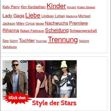
Kinder
Katy Perry
Kim Kardashian
Konzert
Kristen Stewart
Liebe
Lady Gaga
Lindsay Lohan
Michael
Madonna
Premiere
Nachwuchs
Jackson
Miley Cyrus
Model
Scheidung
Rihanna
Schwangerschaft
Robert Pattinson
Trennung
Tochter
Sex
Sohn
Tournee
Twilight
Verlobung