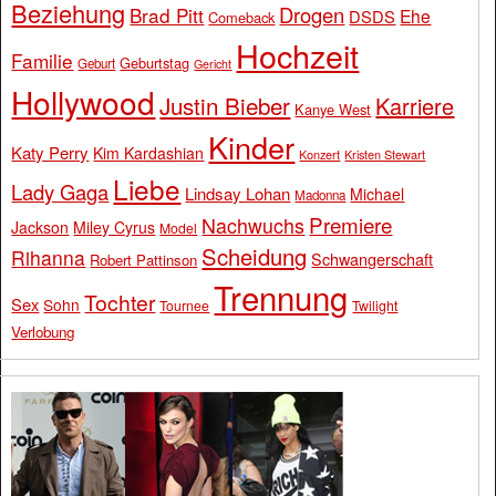
Beziehung
Drogen
Brad Pitt
Ehe
DSDS
Comeback
Hochzeit
Familie
Geburtstag
Geburt
Gericht
Hollywood
Justin Bieber
Karriere
Kanye West
Kinder
Katy Perry
Kim Kardashian
Konzert
Kristen Stewart
Liebe
Lady Gaga
Lindsay Lohan
Michael
Madonna
Premiere
Nachwuchs
Jackson
Miley Cyrus
Model
Scheidung
Rihanna
Schwangerschaft
Robert Pattinson
Trennung
Tochter
Sex
Sohn
Tournee
Twilight
Verlobung