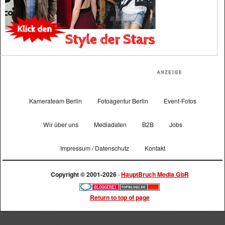
Kamerateam Berlin
Fotoagentur Berlin
Event-Fotos
Wir über uns
Mediadaten
B2B
Jobs
Impressum / Datenschutz
Kontakt
Copyright © 2001-2026 ·
HauptBruch Media GbR
Return to top of page