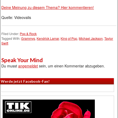
Deine Meinung zu diesem Thema? Hier kommentieren!
Quelle: Videovalis
Filed Under:
Pop & Rock
Tagged With:
Grammys
,
Kendrick Lamar
,
King of Pop
,
Michael Jackson
,
Taylor
Swift
Speak Your Mind
Du musst
angemeldet
sein, um einen Kommentar abzugeben.
Werde jetzt Facebook-Fan!