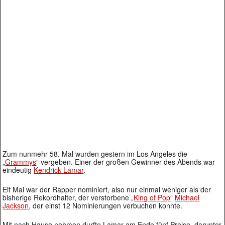
Zum nunmehr 58. Mal wurden gestern im Los Angeles die
„
Grammys
“ vergeben. Einer der großen Gewinner des Abends war
eindeutig
Kendrick Lamar
.
Elf Mal war der Rapper nominiert, also nur einmal weniger als der
bisherige Rekordhalter, der verstorbene „
King of Pop
“
Michael
Jackson
, der einst 12 Nominierungen verbuchen konnte.
Mit nach Hause nehmen durfte Lamar am Ende fünf Preise, darunter