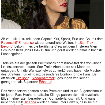
Ab 21. Juli 2016 erkunden Captain Kirk, Spock, Pille und Co. mit dem
Raumschiff Enterprise
wieder unendliche Weiten. In „
Star Trek
Beyond
“ bekommt es die berühmte Crew mit dem finsteren Alien-
Schurken Krall (Idris Elba) zu tun und gerät wieder einmal in höchste
Lebensgefahr.
Trekkies auf der ganzen Welt fiebern dem Kino-Start des von Justin
Lin inszenierten neuen „Star Trek“-Abenteuers seit Monaten
entgegen. Um die Wartezeit etwas zu verkürzen, haben die Macher
des Streifens nun ein ganz besonderes Bonbon für die Fans: Den
offiziellen
Titelsong
„
Sledgehammer
“, gesungen von keiner
geringeren als Superstar
Rihanna
!
Das Video feierte gestern seine Premiere und ist ein Augenschmaus
für jeden Fan. Hochdramatische Klänge paaren sich mit mystischen
Bildern einer atemberaubenden Computerlandschaft. Und ganz
nebenbei stellt
Rihanna
wieder einmal unter Beweis, dass sie ein