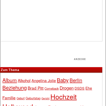
Zum Thema
Baby
Album
Berlin
Alkohol
Angelina Jolie
Beziehung
Drogen
Brad Pitt
Ehe
DSDS
Comeback
Hochzeit
Familie
Geburtstag
Geburt
Gericht