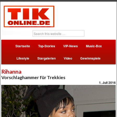
Startseite
Top-Stories
VIP-News
Music-Box
Lifestyle
Stargalerien
Video
Gewinnspiele
Rihanna
Vorschlaghammer für Trekkies
1. Juli 2016