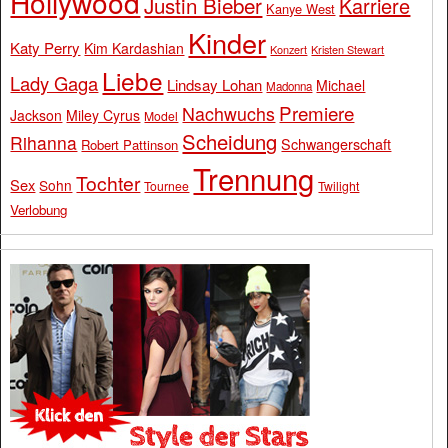
Hollywood
Justin Bieber
Karriere
Kanye West
Kinder
Katy Perry
Kim Kardashian
Konzert
Kristen Stewart
Liebe
Lady Gaga
Lindsay Lohan
Michael
Madonna
Premiere
Nachwuchs
Jackson
Miley Cyrus
Model
Scheidung
Rihanna
Schwangerschaft
Robert Pattinson
Trennung
Tochter
Sex
Sohn
Tournee
Twilight
Verlobung