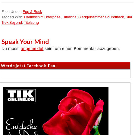
Filed Under:
Pop & Rock
Tagged With:
Raumschiff Enterprise
,
Rihanna
,
Sledgehammer
,
Soundtrack
,
Star
Trek Beyond
,
Titelsong
Speak Your Mind
Du musst
angemeldet
sein, um einen Kommentar abzugeben.
Werde jetzt Facebook-Fan!