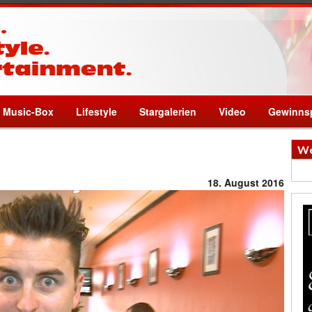
Music-Box
Lifestyle
Stargalerien
Video
Gewinnsp
We
18. August 2016