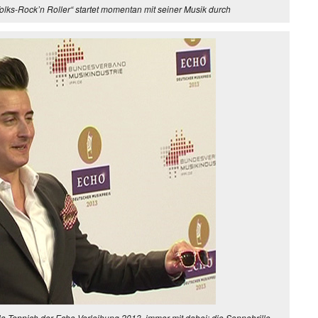
olks-Rock’n Roller“ startet momentan mit seiner Musik durch
la Teppich der Echo-Verleihung 2013, immer mit dabei: die Sonnebrille