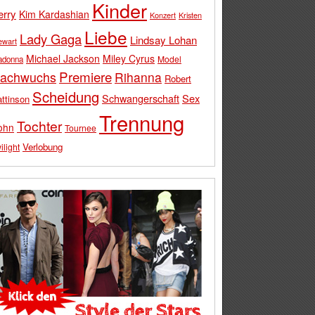
Kinder
erry
Kim Kardashian
Konzert
Kristen
Liebe
Lady Gaga
Lindsay Lohan
ewart
Michael Jackson
Miley Cyrus
Model
adonna
Premiere
achwuchs
Rihanna
Robert
Scheidung
Schwangerschaft
Sex
ttinson
Trennung
Tochter
ohn
Tournee
Verlobung
ilight