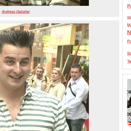
P
Andreas Gabalier
St
M
N
Pa
S
Tw