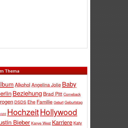
m Thema
Baby
lbum
Alkohol
Angelina Jolie
Beziehung
erlin
Brad Pitt
Comeback
rogen
Familie
Ehe
DSDS
Geburtstag
Geburt
Hochzeit
Hollywood
richt
ustin Bieber
Karriere
Katy
Kanye West