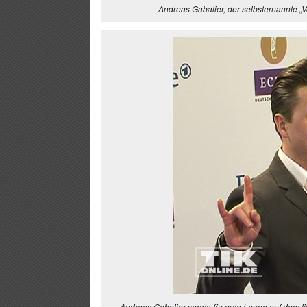
Andreas Gabalier, der selbsternannte „V
Andreas Gabalier sorgte für gute Laune auf dem li