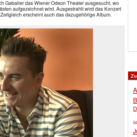
t sich Gabalier das Wiener Odeon Theater ausgesucht, wo
sten aufgezeichnet wird. Ausgestrahlt wird das Konzert
Zeitgleich erscheint auch das dazugehörige Album.
Zu
A
B
D
Ge
J