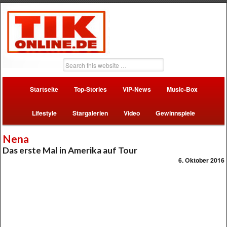
Startseite
Top-Stories
VIP-News
Music-Box
Lifestyle
Stargalerien
Video
Gewinnspiele
Nena
Das erste Mal in Amerika auf Tour
6. Oktober 2016