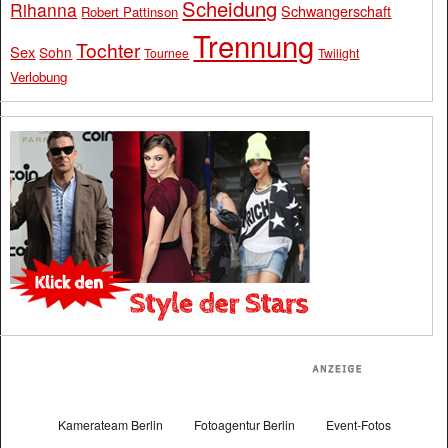
Scheidung
Rihanna
Schwangerschaft
Robert Pattinson
Trennung
Tochter
Sex
Sohn
Tournee
Twilight
Verlobung
Kamerateam Berlin
Fotoagentur Berlin
Event-Fotos