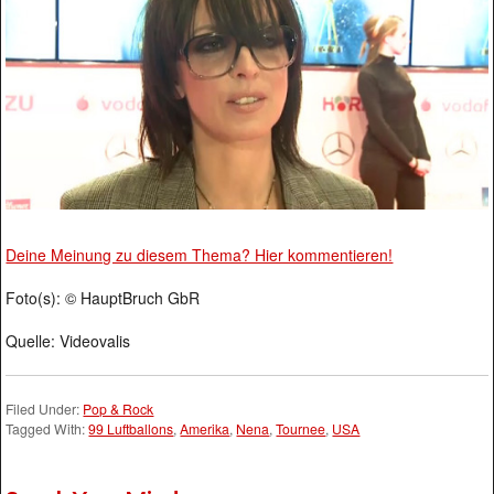
Deine Meinung zu diesem Thema? Hier kommentieren!
Foto(s): © HauptBruch GbR
Quelle: Videovalis
Filed Under:
Pop & Rock
Tagged With:
99 Luftballons
,
Amerika
,
Nena
,
Tournee
,
USA