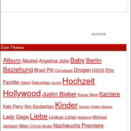
Zum Thema
Baby
Album
Berlin
Alkohol
Angelina Jolie
Beziehung
Drogen
Brad Pitt
Ehe
DSDS
Comeback
Hochzeit
Familie
Geburtstag
Geburt
Gericht
Hollywood
Justin Bieber
Karriere
Kanye West
Kinder
Katy Perry
Kim Kardashian
Konzert
Kristen Stewart
Liebe
Lady Gaga
Lindsay Lohan
Michael
Madonna
Premiere
Nachwuchs
Jackson
Miley Cyrus
Model