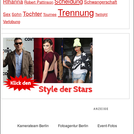
Scheidung
Rihanna
Schwangerschaft
Robert Pattinson
Trennung
Tochter
Sex
Sohn
Tournee
Twilight
Verlobung
Kamerateam Berlin
Fotoagentur Berlin
Event-Fotos