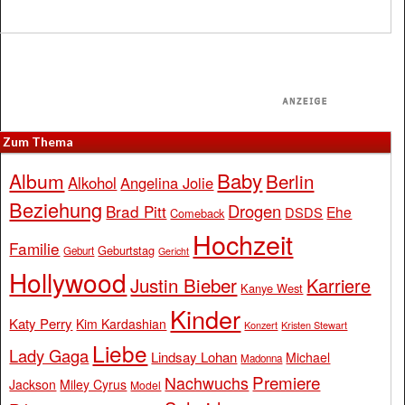
Zum Thema
Baby
Album
Berlin
Alkohol
Angelina Jolie
Beziehung
Drogen
Brad Pitt
Ehe
DSDS
Comeback
Hochzeit
Familie
Geburtstag
Geburt
Gericht
Hollywood
Justin Bieber
Karriere
Kanye West
Kinder
Katy Perry
Kim Kardashian
Konzert
Kristen Stewart
Liebe
Lady Gaga
Lindsay Lohan
Michael
Madonna
Premiere
Nachwuchs
Jackson
Miley Cyrus
Model