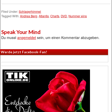
Filed Under:
Schlagerhimmel
Tagged With:
Andrea Berg
,
Atlantis
,
Charts
,
DVD
,
Nummer eins
Speak Your Mind
Du musst
angemeldet
sein, um einen Kommentar abzugeben.
Werde jetzt Facebook-Fan!