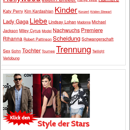
Kinder
Katy Perry
Kim Kardashian
Konzert
Kristen Stewart
Liebe
Lady Gaga
Lindsay Lohan
Michael
Madonna
Premiere
Nachwuchs
Jackson
Miley Cyrus
Model
Scheidung
Rihanna
Schwangerschaft
Robert Pattinson
Trennung
Tochter
Sex
Sohn
Tournee
Twilight
Verlobung