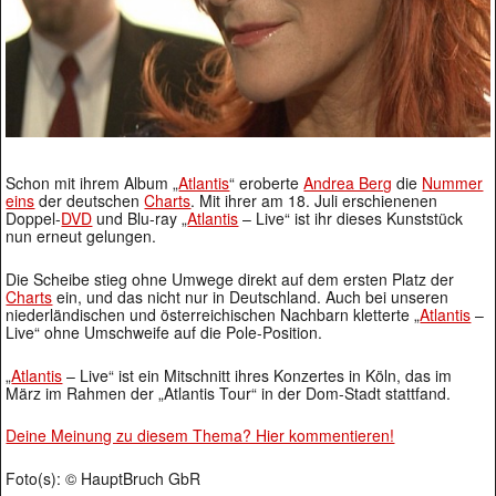
Schon mit ihrem Album „
Atlantis
“ eroberte
Andrea Berg
die
Nummer
eins
der deutschen
Charts
. Mit ihrer am 18. Juli erschienenen
Doppel-
DVD
und Blu-ray „
Atlantis
– Live“ ist ihr dieses Kunststück
nun erneut gelungen.
Die Scheibe stieg ohne Umwege direkt auf dem ersten Platz der
Charts
ein, und das nicht nur in Deutschland. Auch bei unseren
niederländischen und österreichischen Nachbarn kletterte „
Atlantis
–
Live“ ohne Umschweife auf die Pole-Position.
„
Atlantis
– Live“ ist ein Mitschnitt ihres Konzertes in Köln, das im
März im Rahmen der „Atlantis Tour“ in der Dom-Stadt stattfand.
Deine Meinung zu diesem Thema? Hier kommentieren!
Foto(s): © HauptBruch GbR