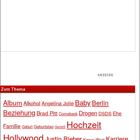
Zum Thema
Baby
Album
Berlin
Alkohol
Angelina Jolie
Beziehung
Drogen
Brad Pitt
Ehe
DSDS
Comeback
Hochzeit
Familie
Geburtstag
Geburt
Gericht
Hollywood
Justin Bieber
Karriere
Kanye West