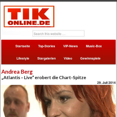
Startseite
Top-Stories
VIP-News
Music-Box
Lifestyle
Stargalerien
Video
Gewinnspiele
Andrea Berg
„Atlantis – Live“ erobert die Chart-Spitze
29. Juli 2014