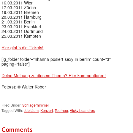
16.03.2011 Wien
17.03.2011 Zürich
19.03.2011 Bremen
20.03.2011 Hamburg
21.03.2011 Berlin
23.03.2011 Frankfurt
24.03.2011 Dortmund
25.03.2011 Kempten
Hier gibt´s die Tickets!
[lg_folder folder=“rihanna-posiert-sexy-in-berlin“ count=“3″
paging=“false“]
Deine Meinung zu diesem Thema? Hier kommentieren!
Foto(s): © Walter Kober
Filed Under:
Schlagerhimmel
Tagged With:
Jubiläum
,
Konzert
,
Tournee
,
Vicky Leandros
Comments