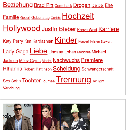
Beziehung
Drogen
Brad Pitt
Ehe
DSDS
Comeback
Hochzeit
Familie
Geburtstag
Geburt
Gericht
Hollywood
Justin Bieber
Karriere
Kanye West
Kinder
Katy Perry
Kim Kardashian
Konzert
Kristen Stewart
Liebe
Lady Gaga
Lindsay Lohan
Michael
Madonna
Premiere
Nachwuchs
Jackson
Miley Cyrus
Model
Scheidung
Rihanna
Schwangerschaft
Robert Pattinson
Trennung
Tochter
Sex
Sohn
Tournee
Twilight
Verlobung