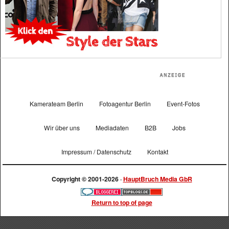
Kamerateam Berlin
Fotoagentur Berlin
Event-Fotos
Wir über uns
Mediadaten
B2B
Jobs
Impressum / Datenschutz
Kontakt
Copyright © 2001-2026 ·
HauptBruch Media GbR
Return to top of page