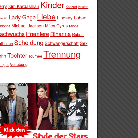
Kinder
erry
Kim Kardashian
Konzert
Kristen
Liebe
Lady Gaga
Lindsay Lohan
ewart
Michael Jackson
Miley Cyrus
Model
adonna
Premiere
achwuchs
Rihanna
Robert
Scheidung
Schwangerschaft
Sex
ttinson
Trennung
Tochter
ohn
Tournee
Verlobung
ilight