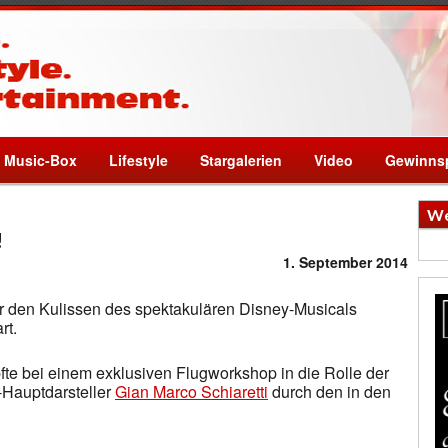
Music-Box
Lifestyle
Stargalerien
Video
Gewinnsp
We
!
1. September 2014
er den Kulissen des spektakulären Disney-Musicals
rt.
pfte bei einem exklusiven Flugworkshop in die Rolle der
-Hauptdarsteller
Gian Marco Schiaretti
durch den in den