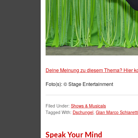
Deine Meinung zu diesem Thema? Hier k
Foto(s): © Stage Entertainment
Filed Under:
Shows & Musicals
Tagged With:
Dschungel
,
Gian Marco Schiaretti
Speak Your Mind