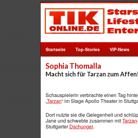
Startseite
Top-Stories
VIP-News
Sophia Thomalla
Macht sich für Tarzan zum Affen
Schauspielerin verbrachte einen Tag hint
„
Tarzan
“ im Stage Apollo Theater in Stuttga
Dort nutzte sie die Gelegenheit und schlü
Jane und schwebte zusammen mit
Tarzan
Stuttgarter
Dschungel
.