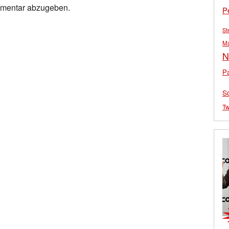
mmentar abzugeben.
P
St
M
N
Pa
S
Tw