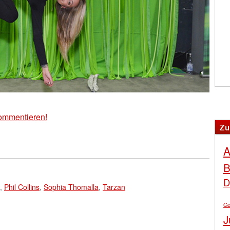
ommentieren!
Zu
A
B
D
,
Phil Collins
,
Sophia Thomalla
,
Tarzan
Ge
J