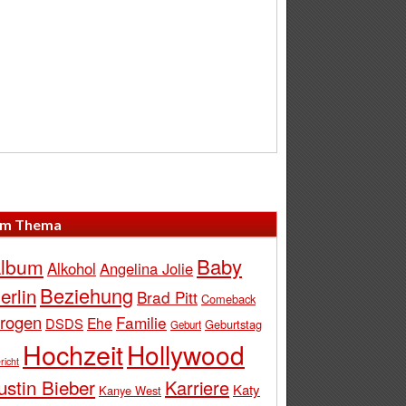
m Thema
Baby
lbum
Alkohol
Angelina Jolie
Beziehung
erlin
Brad Pitt
Comeback
rogen
Familie
Ehe
DSDS
Geburtstag
Geburt
Hochzeit
Hollywood
richt
ustin Bieber
Karriere
Katy
Kanye West