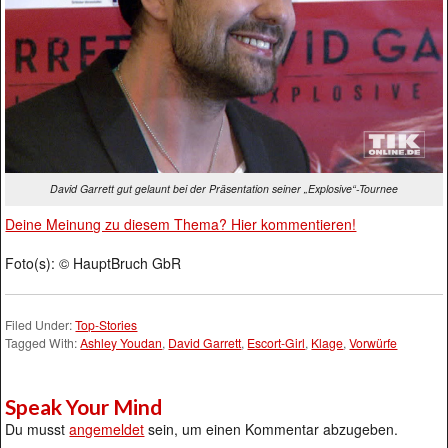
David Garrett gut gelaunt bei der Präsentation seiner „Explosive“-Tournee
Deine Meinung zu diesem Thema? Hier kommentieren!
Foto(s): © HauptBruch GbR
Filed Under:
Top-Stories
Tagged With:
Ashley Youdan
,
David Garrett
,
Escort-Girl
,
Klage
,
Vorwürfe
Speak Your Mind
Du musst
angemeldet
sein, um einen Kommentar abzugeben.