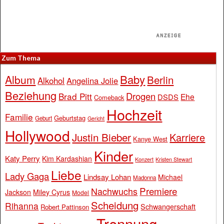
Zum Thema
Baby
Album
Berlin
Alkohol
Angelina Jolie
Beziehung
Drogen
Brad Pitt
Ehe
DSDS
Comeback
Hochzeit
Familie
Geburtstag
Geburt
Gericht
Hollywood
Justin Bieber
Karriere
Kanye West
Kinder
Katy Perry
Kim Kardashian
Konzert
Kristen Stewart
Liebe
Lady Gaga
Lindsay Lohan
Michael
Madonna
Premiere
Nachwuchs
Jackson
Miley Cyrus
Model
Scheidung
Rihanna
Schwangerschaft
Robert Pattinson
Trennung