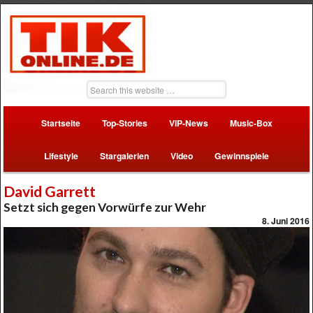
Startseite
Top-Stories
VIP-News
Music-Box
Lifestyle
Stargalerien
Video
Gewinnspiele
David Garrett
Setzt sich gegen Vorwürfe zur Wehr
8. Juni 2016