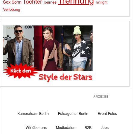
Tochter
Sex
Sohn
Tournee
Twilight
Verlobung
Kamerateam Berlin
Fotoagentur Berlin
Event-Fotos
Wir über uns
Mediadaten
B2B
Jobs