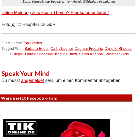
Sarah Kanppik war begeistert von Harald Glööcklers Kreationen
Deine Meinung zu diesem Thema? Hier kommentieren!
Foto(s): © HauptBruch GbR
Filed Under:
Top-Stories
Tagged With:
Barbara Engel
,
Cathy Lugner
,
Dagmar Frederic
,
Dynelle Rhodes
,
Giulia Siegel
,
Harald Glööckler
,
Kristina Bach
,
Sarah Knappik
,
Weather Girls
Speak Your Mind
Du musst
angemeldet
sein, um einen Kommentar abzugeben.
Werde jetzt Facebook-Fan!