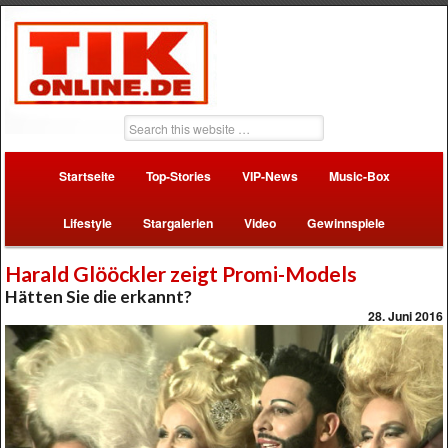
Startseite
Top-Stories
VIP-News
Music-Box
Lifestyle
Stargalerien
Video
Gewinnspiele
Harald Glööckler zeigt Promi-Models
Hätten Sie die erkannt?
28. Juni 2016