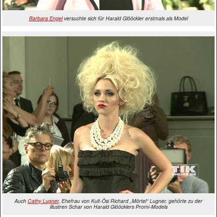
Barbara Engel
versuchte sich für Harald Glööckler erstmals als Model
Auch
Cathy Lugner
, Ehefrau von Kult-Ösi Richard „Mörtel“ Lugner, gehörte zu der
illustren Schar von Harald Glööcklers Promi-Models