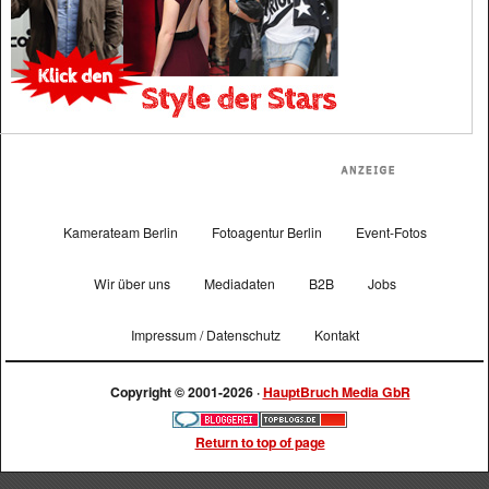
Kamerateam Berlin
Fotoagentur Berlin
Event-Fotos
Wir über uns
Mediadaten
B2B
Jobs
Impressum / Datenschutz
Kontakt
Copyright © 2001-2026 ·
HauptBruch Media GbR
Return to top of page