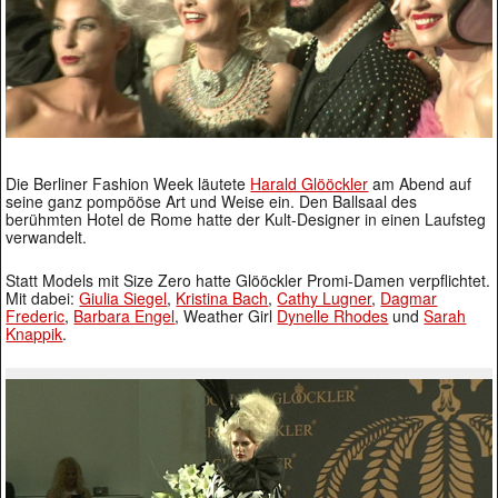
Die Berliner Fashion Week läutete
Harald Glööckler
am Abend auf
seine ganz pompööse Art und Weise ein. Den Ballsaal des
berühmten Hotel de Rome hatte der Kult-Designer in einen Laufsteg
verwandelt.
Statt Models mit Size Zero hatte Glööckler Promi-Damen verpflichtet.
Mit dabei:
Giulia Siegel
,
Kristina Bach
,
Cathy Lugner
,
Dagmar
Frederic
,
Barbara Engel
, Weather Girl
Dynelle Rhodes
und
Sarah
Knappik
.