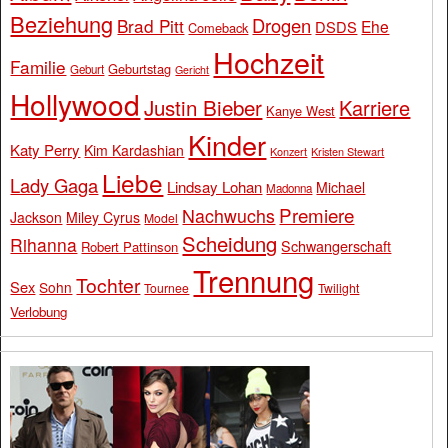
Beziehung
Drogen
Brad Pitt
Ehe
DSDS
Comeback
Hochzeit
Familie
Geburtstag
Geburt
Gericht
Hollywood
Justin Bieber
Karriere
Kanye West
Kinder
Katy Perry
Kim Kardashian
Konzert
Kristen Stewart
Liebe
Lady Gaga
Lindsay Lohan
Michael
Madonna
Premiere
Nachwuchs
Jackson
Miley Cyrus
Model
Scheidung
Rihanna
Schwangerschaft
Robert Pattinson
Trennung
Tochter
Sex
Sohn
Tournee
Twilight
Verlobung