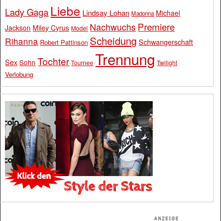
Liebe
Lady Gaga
Lindsay Lohan
Michael
Madonna
Premiere
Nachwuchs
Jackson
Miley Cyrus
Model
Scheidung
Rihanna
Schwangerschaft
Robert Pattinson
Trennung
Tochter
Sex
Sohn
Tournee
Twilight
Verlobung