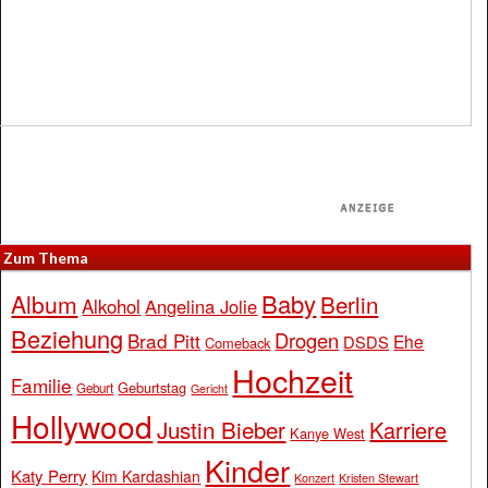
Zum Thema
Baby
Album
Berlin
Alkohol
Angelina Jolie
Beziehung
Drogen
Brad Pitt
Ehe
DSDS
Comeback
Hochzeit
Familie
Geburtstag
Geburt
Gericht
Hollywood
Justin Bieber
Karriere
Kanye West
Kinder
Katy Perry
Kim Kardashian
Konzert
Kristen Stewart