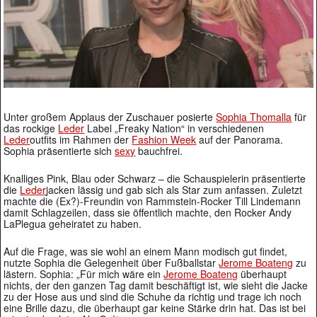
Unter großem Applaus der Zuschauer posierte
Sophia Thomalla
für
das rockige
Leder
Label „Freaky Nation“ in verschiedenen
Leder
outfits im Rahmen der
Fashion Week
auf der Panorama.
Sophia präsentierte sich
sexy
bauchfrei.
Knalliges Pink, Blau oder Schwarz – die Schauspielerin präsentierte
die
Leder
jacken lässig und gab sich als Star zum anfassen. Zuletzt
machte die (Ex?)-Freundin von Rammstein-Rocker Till Lindemann
damit Schlagzeilen, dass sie öffentlich machte, den Rocker Andy
LaPlegua geheiratet zu haben.
Auf die Frage, was sie wohl an einem Mann modisch gut findet,
nutzte Sophia die Gelegenheit über Fußballstar
Jerome Boateng
zu
lästern. Sophia: „Für mich wäre ein
Jerome Boateng
überhaupt
nichts, der den ganzen Tag damit beschäftigt ist, wie sieht die Jacke
zu der Hose aus und sind die Schuhe da richtig und trage ich noch
eine Brille dazu, die überhaupt gar keine Stärke drin hat. Das ist bei