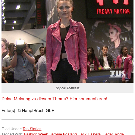
Sophia Thomalla
Deine Meinung zu diesem Thema? Hier kommentieren!
Foto(s): © HauptBruch GbR
Filed Under:
Top-Stories
Tagged With:
Fashion Week
,
Jerome Boateng
,
Lack
,
Lästerei
,
Leder
,
Mode
,