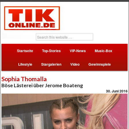
Startseite
Top-Stories
VIP-News
Music-Box
Lifestyle
Stargalerien
Video
Gewinnspiele
Sophia Thomalla
Böse Lästerei über Jerome Boateng
30. Juni 2016