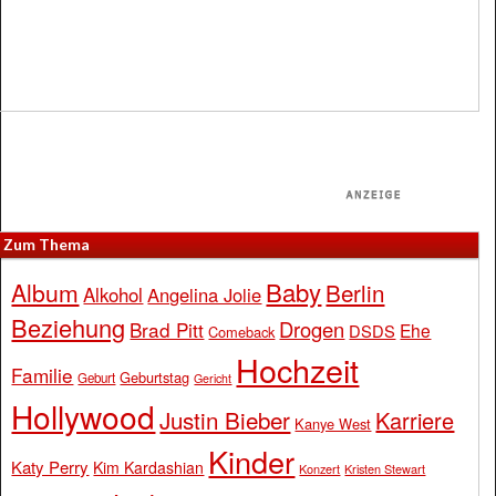
Zum Thema
Baby
Album
Berlin
Alkohol
Angelina Jolie
Beziehung
Drogen
Brad Pitt
Ehe
DSDS
Comeback
Hochzeit
Familie
Geburtstag
Geburt
Gericht
Hollywood
Justin Bieber
Karriere
Kanye West
Kinder
Katy Perry
Kim Kardashian
Konzert
Kristen Stewart