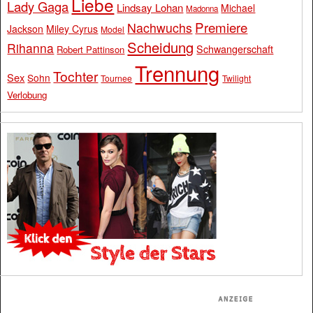
Liebe
Lady Gaga
Lindsay Lohan
Michael
Madonna
Premiere
Nachwuchs
Jackson
Miley Cyrus
Model
Scheidung
Rihanna
Schwangerschaft
Robert Pattinson
Trennung
Tochter
Sex
Sohn
Tournee
Twilight
Verlobung