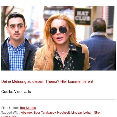
Deine Meinung zu diesem Thema? Hier kommentieren!
Quelle: Videovalis
Filed Under:
Top-Stories
Tagged With:
Absage
,
Egor Tarabasov
,
Hochzeit
,
Lindsay Lohan
,
Streit
,
Verlobung