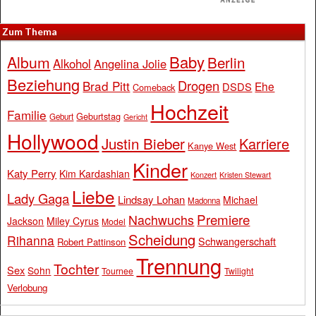
Zum Thema
Baby
Album
Berlin
Alkohol
Angelina Jolie
Beziehung
Drogen
Brad Pitt
Ehe
DSDS
Comeback
Hochzeit
Familie
Geburtstag
Geburt
Gericht
Hollywood
Justin Bieber
Karriere
Kanye West
Kinder
Katy Perry
Kim Kardashian
Konzert
Kristen Stewart
Liebe
Lady Gaga
Lindsay Lohan
Michael
Madonna
Premiere
Nachwuchs
Jackson
Miley Cyrus
Model
Scheidung
Rihanna
Schwangerschaft
Robert Pattinson
Trennung
Tochter
Sex
Sohn
Tournee
Twilight
Verlobung