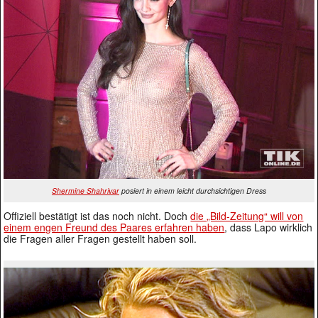
Shermine Shahrivar
posiert in einem leicht durchsichtigen Dress
Offiziell bestätigt ist das noch nicht. Doch
die „Bild-Zeitung“ will von
einem engen Freund des Paares erfahren haben
, dass Lapo wirklich
die Fragen aller Fragen gestellt haben soll.