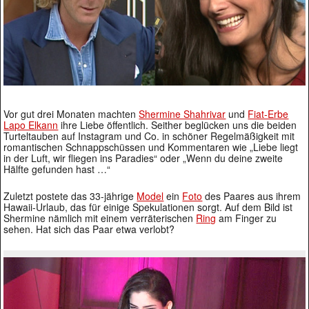
Vor gut drei Monaten machten
Shermine Shahrivar
und
Fiat-Erbe
Lapo Elkann
ihre Liebe öffentlich. Seither beglücken uns die beiden
Turteltauben auf Instagram und Co. in schöner Regelmäßigkeit mit
romantischen Schnappschüssen und Kommentaren wie „Liebe liegt
in der Luft, wir fliegen ins Paradies“ oder „Wenn du deine zweite
Hälfte gefunden hast …“
Zuletzt postete das 33-jährige
Model
ein
Foto
des Paares aus ihrem
Hawaii-Urlaub, das für einige Spekulationen sorgt. Auf dem Bild ist
Shermine nämlich mit einem verräterischen
Ring
am Finger zu
sehen. Hat sich das Paar etwa verlobt?