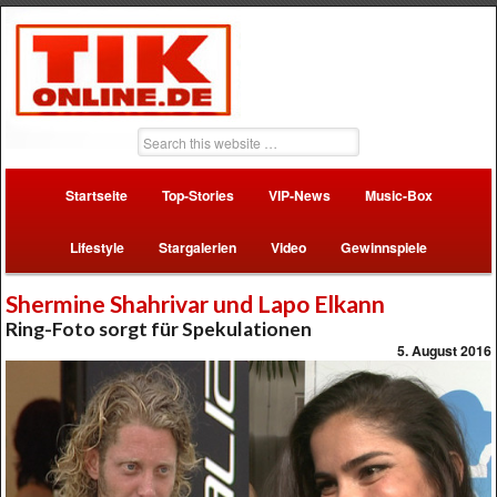
Startseite
Top-Stories
VIP-News
Music-Box
Lifestyle
Stargalerien
Video
Gewinnspiele
Shermine Shahrivar und Lapo Elkann
Ring-Foto sorgt für Spekulationen
5. August 2016