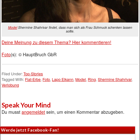
Model
Shermine Shahrivar findet, dass man sich als Frau Schmuck schenken lassen
sollte.
Deine Meinung zu diesem Thema? Hier kommentieren!
Foto
(s): © HauptBruch GbR
Filed Under:
Top-Stories
Tagged With:
Fiat-Erbe
,
Foto
,
Lapo Elkann
,
Model
,
Ring
,
Shermine Shahrivar
,
Verlobung
Speak Your Mind
Du musst
angemeldet
sein, um einen Kommentar abzugeben.
Werde jetzt Facebook-Fan!