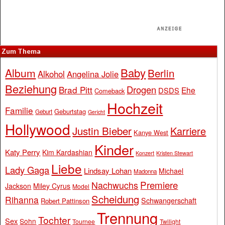
Zum Thema
Baby
Album
Berlin
Alkohol
Angelina Jolie
Beziehung
Drogen
Brad Pitt
Ehe
DSDS
Comeback
Hochzeit
Familie
Geburtstag
Geburt
Gericht
Hollywood
Justin Bieber
Karriere
Kanye West
Kinder
Katy Perry
Kim Kardashian
Konzert
Kristen Stewart
Liebe
Lady Gaga
Lindsay Lohan
Michael
Madonna
Premiere
Nachwuchs
Jackson
Miley Cyrus
Model
Scheidung
Rihanna
Schwangerschaft
Robert Pattinson
Trennung
Tochter
Sex
Sohn
Tournee
Twilight