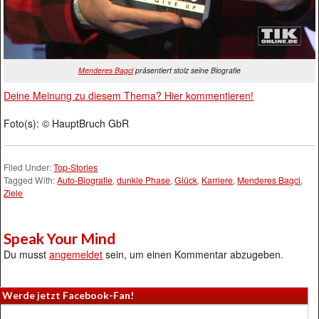
Menderes Bagci
präsentiert stolz seine Biografie
Deine Meinung zu diesem Thema? Hier kommentieren!
Foto(s): © HauptBruch GbR
Filed Under:
Top-Stories
Tagged With:
Auto-Biografie
,
dunkle Phase
,
Glück
,
Karriere
,
Menderes Bagci
,
Ziele
Speak Your Mind
Du musst
angemeldet
sein, um einen Kommentar abzugeben.
Werde jetzt Facebook-Fan!