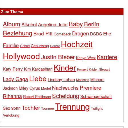
Zum Thema
Baby
Album
Berlin
Alkohol
Angelina Jolie
Beziehung
Drogen
Brad Pitt
Ehe
DSDS
Comeback
Hochzeit
Familie
Geburtstag
Geburt
Gericht
Hollywood
Justin Bieber
Karriere
Kanye West
Kinder
Katy Perry
Kim Kardashian
Konzert
Kristen Stewart
Liebe
Lady Gaga
Lindsay Lohan
Michael
Madonna
Premiere
Nachwuchs
Jackson
Miley Cyrus
Model
Scheidung
Rihanna
Schwangerschaft
Robert Pattinson
Trennung
Tochter
Sex
Sohn
Tournee
Twilight
Verlobung