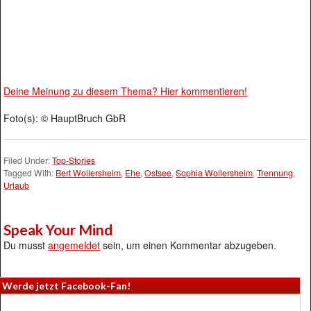
Deine Meinung zu diesem Thema? Hier kommentieren!
Foto(s): © HauptBruch GbR
Filed Under:
Top-Stories
Tagged With:
Bert Wollersheim
,
Ehe
,
Ostsee
,
Sophia Wollersheim
,
Trennung
,
Urlaub
Speak Your Mind
Du musst
angemeldet
sein, um einen Kommentar abzugeben.
Werde jetzt Facebook-Fan!