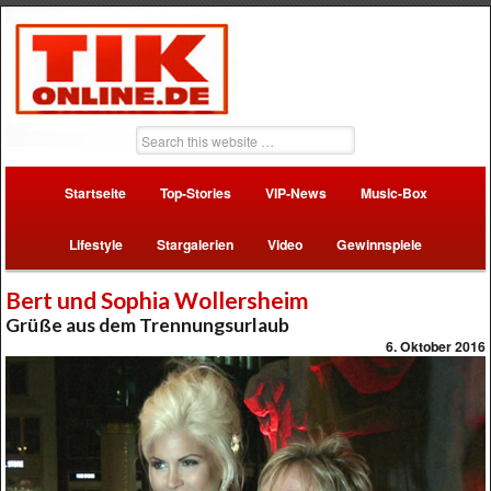
Startseite
Top-Stories
VIP-News
Music-Box
Lifestyle
Stargalerien
Video
Gewinnspiele
Bert und Sophia Wollersheim
Grüße aus dem Trennungsurlaub
6. Oktober 2016