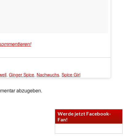
kommentieren!
well
,
Ginger Spice
,
Nachwuchs
,
Spice Girl
mmentar abzugeben.
Werde jetzt Facebook-
Fan!