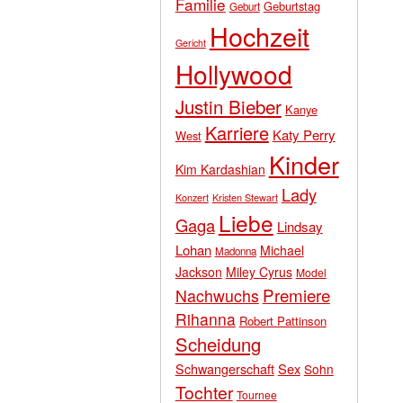
Familie
Geburtstag
Geburt
Hochzeit
Gericht
Hollywood
Justin Bieber
Kanye
Karriere
Katy Perry
West
Kinder
Kim Kardashian
Lady
Konzert
Kristen Stewart
Liebe
Gaga
Lindsay
Lohan
Michael
Madonna
Jackson
Miley Cyrus
Model
Premiere
Nachwuchs
Rihanna
Robert Pattinson
Scheidung
Schwangerschaft
Sex
Sohn
Tochter
Tournee