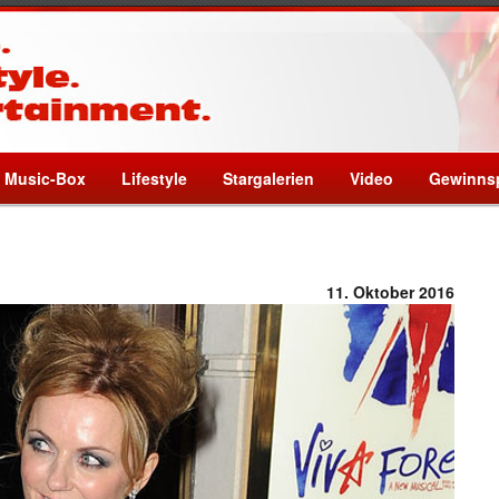
Music-Box
Lifestyle
Stargalerien
Video
Gewinnsp
11. Oktober 2016