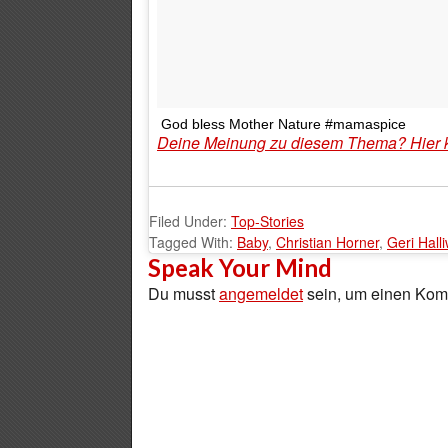
God bless Mother Nature #mamaspice
Deine Meinung zu diesem Thema? Hier 
Filed Under:
Top-Stories
Tagged With:
Baby
,
Christian Horner
,
Geri Halli
Speak Your Mind
Du musst
angemeldet
sein, um einen Ko