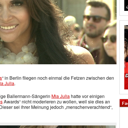
s
“ in Berlin fliegen noch einmal die Fetzen zwischen den
ia Julia
.
zige Ballermann-Sängerin
Mia Julia
hatte vor einigen
s
Awards“ nicht moderieren zu wollen, weil sie dies an
Fa
Dieser sei ihrer Meinung jedoch „menschenverachtend“,