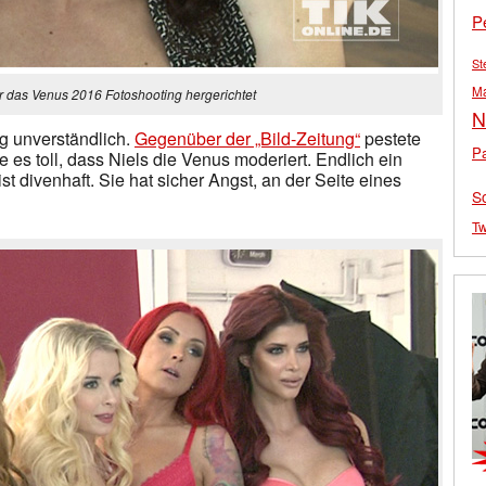
P
St
M
r das Venus 2016 Fotoshooting hergerichtet
N
ig unverständlich.
Gegenüber der „Bild-Zeitung“
pestete
Pa
nde es toll, dass Niels die Venus moderiert. Endlich ein
st divenhaft. Sie hat sicher Angst, an der Seite eines
S
Tw