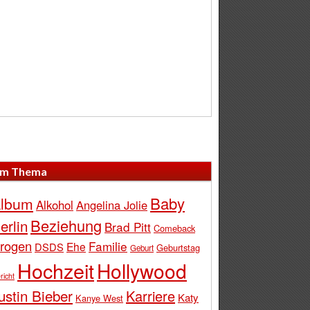
m Thema
Baby
lbum
Alkohol
Angelina Jolie
Beziehung
erlin
Brad Pitt
Comeback
rogen
Familie
Ehe
DSDS
Geburtstag
Geburt
Hochzeit
Hollywood
richt
ustin Bieber
Karriere
Katy
Kanye West