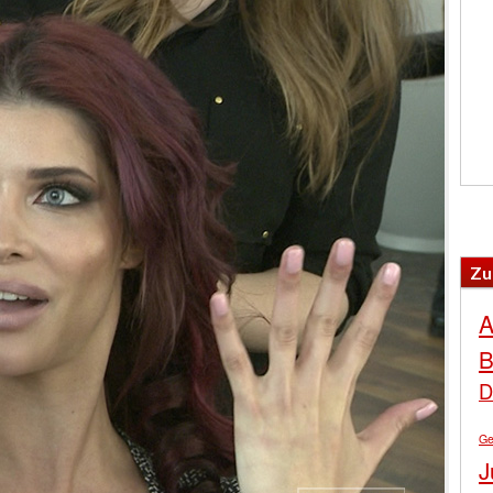
Zu
A
B
D
Ge
J