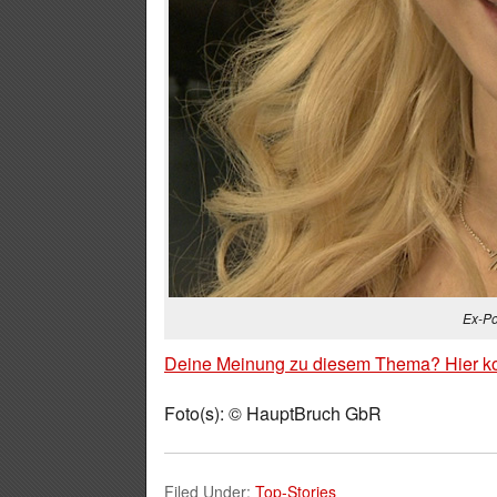
Ex-Po
Deine Meinung zu diesem Thema? Hier k
Foto(s): © HauptBruch GbR
Filed Under:
Top-Stories