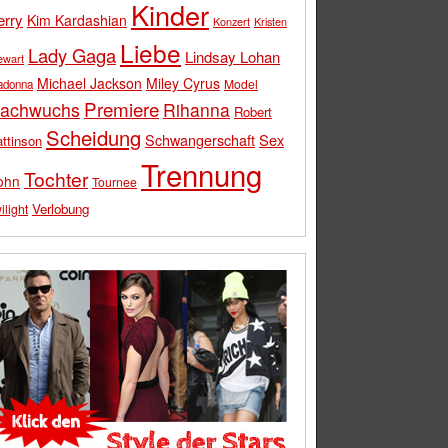
Kinder
erry
Kim Kardashian
Konzert
Kristen
Liebe
Lady Gaga
Lindsay Lohan
ewart
Michael Jackson
Miley Cyrus
Model
adonna
Premiere
achwuchs
Rihanna
Robert
Scheidung
Schwangerschaft
Sex
ttinson
Trennung
Tochter
ohn
Tournee
Verlobung
ilight