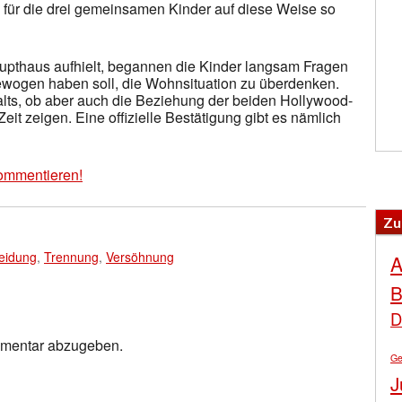
für die drei gemeinsamen Kinder auf diese Weise so
Haupthaus aufhielt, begannen die Kinder langsam Fragen
bewogen haben soll, die Wohnsituation zu überdenken.
halts, ob aber auch die Beziehung der beiden Hollywood-
 Zeit zeigen. Eine offizielle Bestätigung gibt es nämlich
ommentieren!
Zu
eidung
,
Trennung
,
Versöhnung
A
B
D
mmentar abzugeben.
Ge
J