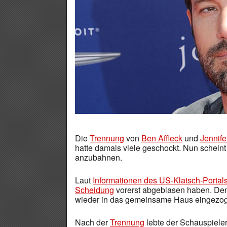
Die
Trennung
von
Ben Affleck
und
Jennife
hatte damals viele geschockt. Nun schein
anzubahnen.
Laut
Informationen des US-Klatsch-Portals
Scheidung
vorerst abgeblasen haben. Dem 
wieder in das gemeinsame Haus eingezo
Nach der
Trennung
lebte der Schauspiel