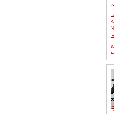
P
St
M
N
Pa
S
Tw