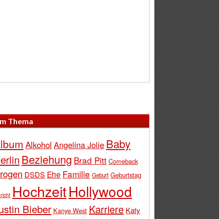
m Thema
Baby
lbum
Alkohol
Angelina Jolie
Beziehung
erlin
Brad Pitt
Comeback
rogen
Familie
Ehe
DSDS
Geburtstag
Geburt
Hochzeit
Hollywood
richt
ustin Bieber
Karriere
Katy
Kanye West