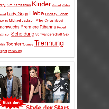
Kinder
erry
Kim Kardashian
Konzert
Kristen
Liebe
Lady Gaga
Lindsay Lohan
ewart
Michael Jackson
Miley Cyrus
Model
adonna
Premiere
achwuchs
Rihanna
Robert
Scheidung
Schwangerschaft
Sex
ttinson
Trennung
Tochter
ohn
Tournee
Verlobung
ilight