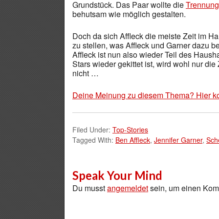
Grundstück. Das Paar wollte die
Trennung
behutsam wie möglich gestalten.
Doch da sich Affleck die meiste Zeit im 
zu stellen, was Affleck und Garner dazu 
Affleck ist nun also wieder Teil des Haus
Stars wieder gekittet ist, wird wohl nur die
nicht …
Deine Meinung zu diesem Thema? Hier k
Filed Under:
Top-Stories
Tagged With:
Ben Affleck
,
Jennifer Garner
,
Sch
Speak Your Mind
Du musst
angemeldet
sein, um einen Ko