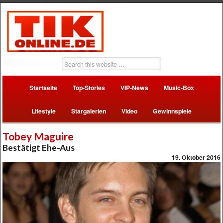
Startseite
Top-Stories
VIP-News
Music-Box
Lifestyle
Stargalerien
Video
Gewinnspiele
Tobey Maguire
Bestätigt Ehe-Aus
19. Oktober 2016