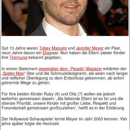
Gut 13 Jahre waren
Tobey Maguire
und
Jennifer Meyer
ein Paar,
neun Jahre davon ein
Ehe
paar. Nun haben die Eltern zweier Kinder
ihre
Trennung
bekannt gegeben.
In einem Statement
gegenüber dem „People“-Magazin
erklärten der
„
Spider-Man
“-Star und die Schmuckdesignerin, sie seien nach langer
und reiflicher Überlegung zu dem Entschluss gekommen, ab sofort
getrennte Wege zu gehen.
Für ihre beiden Kinder Ruby (9) und Otis (7) wollen sie jedoch
weiterhin gemeinsam dasein: „Als liebende Eltern ist es für uns die
oberste Priorität, unsere Kinder mit großer Liebe, Respekt und
Freundschaft gemeinsam großzuziehen“, heißt es in der Erklärung.
Der Hollywood-Schauspieler lernte Meyer im Jahr 2003 kennen. Vier
jahre später folgte die Hochzeit.