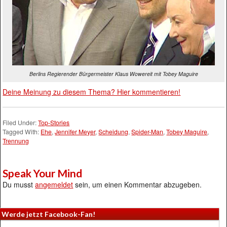
Berlins Regierender Bürgermeister Klaus Wowereit mit Tobey Maguire
Deine Meinung zu diesem Thema? Hier kommentieren!
Filed Under:
Top-Stories
Tagged With:
Ehe
,
Jennifer Meyer
,
Scheidung
,
Spider-Man
,
Tobey Maguire
,
Trennung
Speak Your Mind
Du musst
angemeldet
sein, um einen Kommentar abzugeben.
Werde jetzt Facebook-Fan!