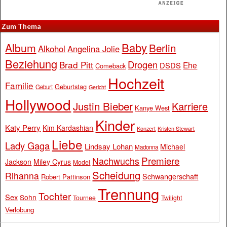
Zum Thema
Baby
Album
Berlin
Alkohol
Angelina Jolie
Beziehung
Drogen
Brad Pitt
Ehe
DSDS
Comeback
Hochzeit
Familie
Geburtstag
Geburt
Gericht
Hollywood
Justin Bieber
Karriere
Kanye West
Kinder
Katy Perry
Kim Kardashian
Konzert
Kristen Stewart
Liebe
Lady Gaga
Lindsay Lohan
Michael
Madonna
Premiere
Nachwuchs
Jackson
Miley Cyrus
Model
Scheidung
Rihanna
Schwangerschaft
Robert Pattinson
Trennung
Tochter
Sex
Sohn
Tournee
Twilight
Verlobung