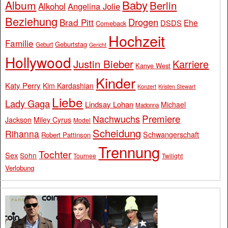
Baby
Album
Berlin
Alkohol
Angelina Jolie
Beziehung
Drogen
Brad Pitt
Ehe
DSDS
Comeback
Hochzeit
Familie
Geburtstag
Geburt
Gericht
Hollywood
Justin Bieber
Karriere
Kanye West
Kinder
Katy Perry
Kim Kardashian
Konzert
Kristen Stewart
Liebe
Lady Gaga
Lindsay Lohan
Michael
Madonna
Premiere
Nachwuchs
Jackson
Miley Cyrus
Model
Scheidung
Rihanna
Schwangerschaft
Robert Pattinson
Trennung
Tochter
Sex
Sohn
Tournee
Twilight
Verlobung