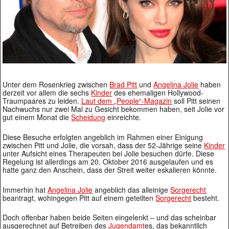
Unter dem Rosenkrieg zwischen
Brad Pitt
und
Angelina Jolie
haben
derzeit vor allem die sechs
Kinder
des ehemaligen Hollywood-
Traumpaares zu leiden.
Laut dem „People“-Magazin
soll Pitt seinen
Nachwuchs nur zwei Mal zu Gesicht bekommen haben, seit Jolie vor
gut einem Monat die
Scheidung
einreichte.
Diese Besuche erfolgten angeblich im Rahmen einer Einigung
zwischen Pitt und Jolie, die vorsah, dass der 52-Jährige seine
Kinder
unter Aufsicht eines Therapeuten bei Jolie besuchen dürfe. Diese
Regelung ist allerdings am 20. Oktober 2016 ausgelaufen und es
hatte ganz den Anschein, dass der Streit weiter eskalieren könnte.
Immerhin hat
Angelina Jolie
angeblich das alleinige
Sorgerecht
beantragt, wohingegen Pitt auf einem geteilten
Sorgerecht
besteht.
Doch offenbar haben beide Seiten eingelenkt – und das scheinbar
ausgerechnet auf Betreiben des
Jugendamt
es, das bekanntlich