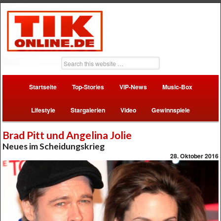
Startseite
Top-Stories
VIP-News
Music-Box
Lifestyle
Stargalerien
Video
Gewinnspiele
Brad Pitt und Angelina Jolie
Neues im Scheidungskrieg
28. Oktober 2016