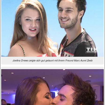
Joelina Drews zeigte sich gut gelaunt mit ihrem Freund Marc Aurel Zeeb