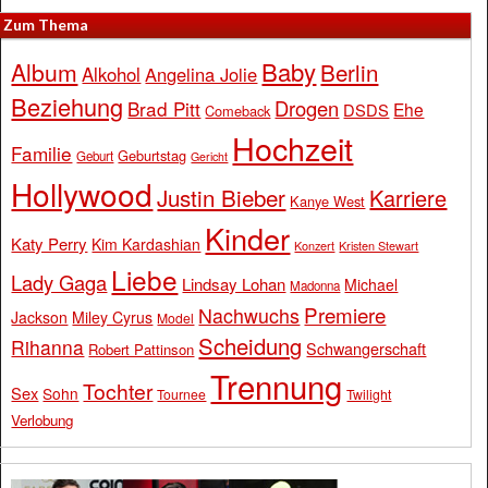
Zum Thema
Baby
Album
Berlin
Alkohol
Angelina Jolie
Beziehung
Drogen
Brad Pitt
Ehe
DSDS
Comeback
Hochzeit
Familie
Geburtstag
Geburt
Gericht
Hollywood
Justin Bieber
Karriere
Kanye West
Kinder
Katy Perry
Kim Kardashian
Konzert
Kristen Stewart
Liebe
Lady Gaga
Lindsay Lohan
Michael
Madonna
Premiere
Nachwuchs
Jackson
Miley Cyrus
Model
Scheidung
Rihanna
Schwangerschaft
Robert Pattinson
Trennung
Tochter
Sex
Sohn
Tournee
Twilight
Verlobung