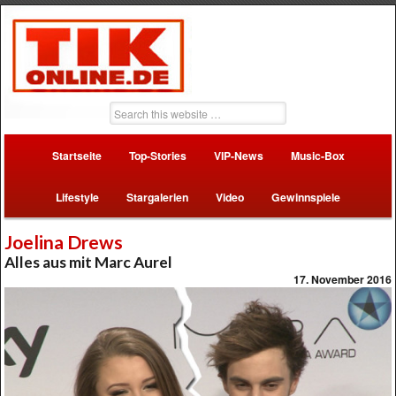
Startseite
Top-Stories
VIP-News
Music-Box
Lifestyle
Stargalerien
Video
Gewinnspiele
Joelina Drews
Alles aus mit Marc Aurel
17. November 2016