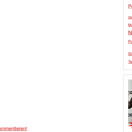
P
St
M
N
Pa
S
Tw
ommentieren!