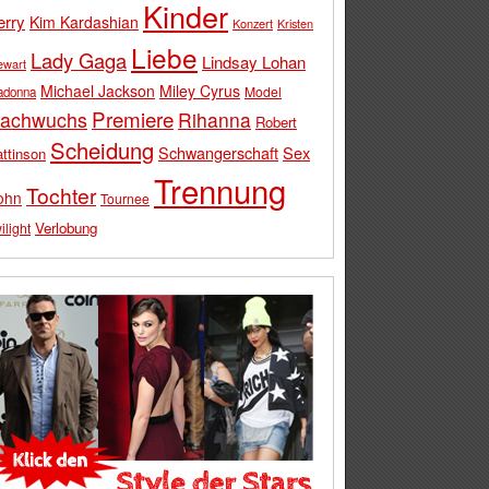
Kinder
erry
Kim Kardashian
Konzert
Kristen
Liebe
Lady Gaga
Lindsay Lohan
ewart
Michael Jackson
Miley Cyrus
Model
adonna
Premiere
achwuchs
Rihanna
Robert
Scheidung
Schwangerschaft
Sex
ttinson
Trennung
Tochter
ohn
Tournee
Verlobung
ilight