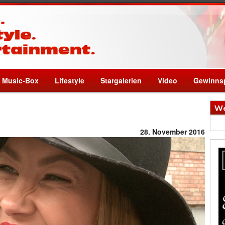
Music-Box
Lifestyle
Stargalerien
Video
Gewinnsp
We
28. November 2016