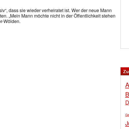
v“, dass sie wieder verheiratet ist. Wer der neue Mann
raten. „Mein Mann möchte nicht in der Öffentlichkeit stehen
er-Wölden.
Zu
A
B
D
Ge
J