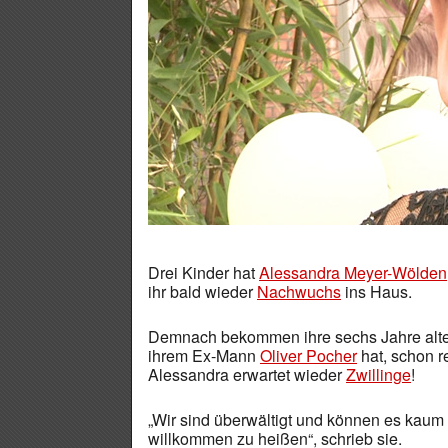
Drei Kinder hat
Alessandra Meyer-Wölden
ihr bald wieder
Nachwuchs
ins Haus.
Demnach bekommen ihre sechs Jahre alte T
ihrem Ex-Mann
Oliver Pocher
hat, schon r
Alessandra erwartet wieder
Zwillinge
!
„Wir sind überwältigt und können es kaum 
willkommen zu heißen“, schrieb sie.