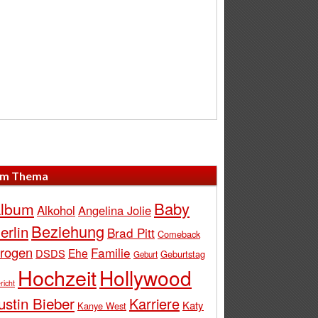
m Thema
Baby
lbum
Alkohol
Angelina Jolie
Beziehung
erlin
Brad Pitt
Comeback
rogen
Familie
Ehe
DSDS
Geburtstag
Geburt
Hochzeit
Hollywood
richt
ustin Bieber
Karriere
Katy
Kanye West