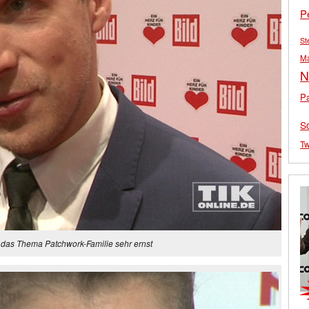
P
St
M
N
Pa
S
Tw
das Thema Patchwork-Familie sehr ernst