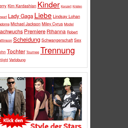
Kinder
erry
Kim Kardashian
Konzert
Kristen
Liebe
Lady Gaga
Lindsay Lohan
ewart
Michael Jackson
Miley Cyrus
Model
adonna
Premiere
achwuchs
Rihanna
Robert
Scheidung
Schwangerschaft
Sex
ttinson
Trennung
Tochter
ohn
Tournee
Verlobung
ilight