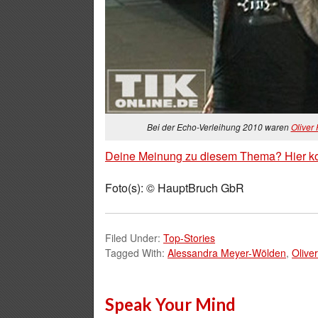
Bei der Echo-Verleihung 2010 waren
Oliver
Deine Meinung zu diesem Thema? Hier k
Foto(s): © HauptBruch GbR
Filed Under:
Top-Stories
Tagged With:
Alessandra Meyer-Wölden
,
Olive
Speak Your Mind