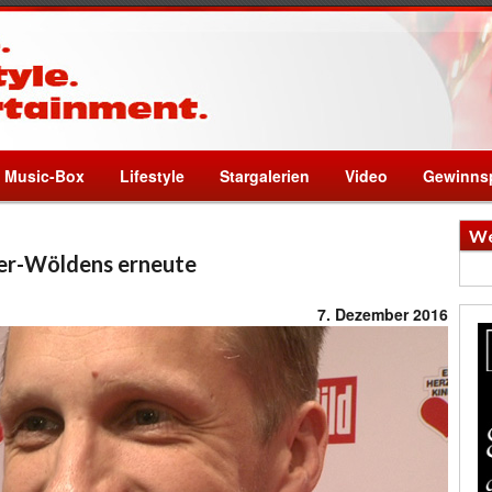
Music-Box
Lifestyle
Stargalerien
Video
Gewinnsp
We
yer-Wöldens erneute
7. Dezember 2016