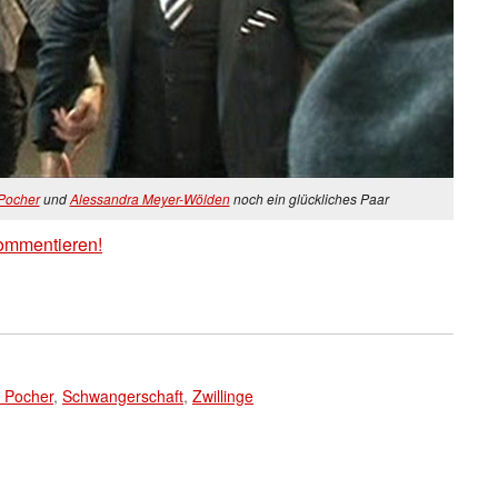
 Pocher
und
Alessandra Meyer-Wölden
noch ein glückliches Paar
ommentieren!
r Pocher
,
Schwangerschaft
,
Zwillinge