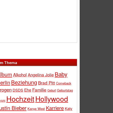
m Thema
Baby
lbum
Alkohol
Angelina Jolie
Beziehung
erlin
Brad Pitt
Comeback
rogen
Familie
Ehe
DSDS
Geburtstag
Geburt
Hochzeit
Hollywood
richt
ustin Bieber
Karriere
Katy
Kanye West