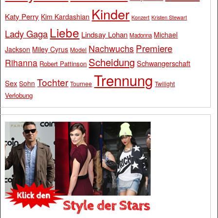
Kinder
Katy Perry
Kim Kardashian
Konzert
Kristen Stewart
Liebe
Lady Gaga
Lindsay Lohan
Michael
Madonna
Premiere
Nachwuchs
Jackson
Miley Cyrus
Model
Scheidung
Rihanna
Schwangerschaft
Robert Pattinson
Trennung
Tochter
Sex
Sohn
Tournee
Twilight
Verlobung