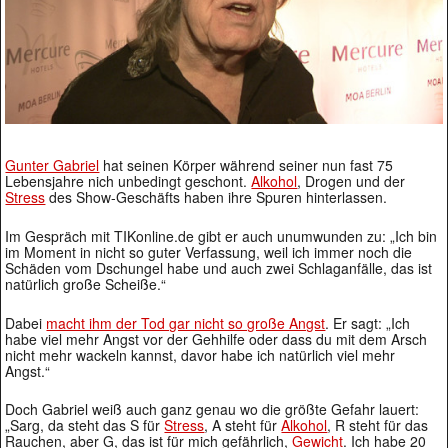
Gunter Gabriel
hat seinen Körper während seiner nun fast 75
Lebensjahre nich unbedingt geschont.
Alkohol
, Drogen und der
Stress
des Show-Geschäfts haben ihre Spuren hinterlassen.
Im Gespräch mit TIKonline.de gibt er auch unumwunden zu: „Ich bin
im Moment in nicht so guter Verfassung, weil ich immer noch die
Schäden vom Dschungel habe und auch zwei Schlaganfälle, das ist
natürlich große Scheiße.“
Dabei
macht ihm der Tod gar nicht so große Angst
. Er sagt: „Ich
habe viel mehr Angst vor der Gehhilfe oder dass du mit dem Arsch
nicht mehr wackeln kannst, davor habe ich natürlich viel mehr
Angst.“
Doch Gabriel weiß auch ganz genau wo die größte Gefahr lauert:
„Sarg, da steht das S für
Stress
, A steht für
Alkohol
, R steht für das
Rauchen, aber G, das ist für mich gefährlich,
Gewicht
. Ich habe 20