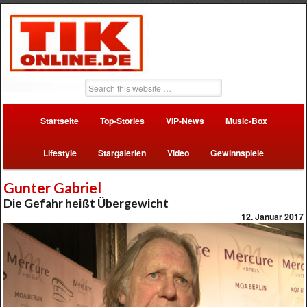
Startseite
Top-Stories
VIP-News
Music-Box
Lifestyle
Stargalerien
Video
Gewinnspiele
Gunter Gabriel
Die Gefahr heißt Übergewicht
12. Januar 2017