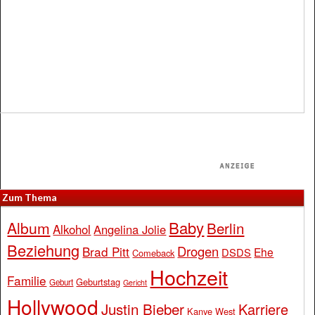
Zum Thema
Baby
Album
Berlin
Alkohol
Angelina Jolie
Beziehung
Drogen
Brad Pitt
Ehe
DSDS
Comeback
Hochzeit
Familie
Geburtstag
Geburt
Gericht
Hollywood
Justin Bieber
Karriere
Kanye West