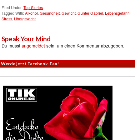
Filed Under:
Top-Stories
Tagged With:
Alkohol
,
Gesundheit
,
Gewicht
,
Gunter Gabriel
,
Lebensgefahr
,
Stress
,
Übergewicht
Speak Your Mind
Du musst
angemeldet
sein, um einen Kommentar abzugeben.
Werde jetzt Facebook-Fan!