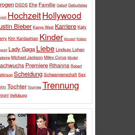
rogen
Familie
Ehe
DSDS
Geburtstag
Geburt
Hochzeit
Hollywood
richt
ustin Bieber
Karriere
Katy
Kanye West
Kinder
erry
Kim Kardashian
Konzert
Kristen
Liebe
Lady Gaga
Lindsay Lohan
ewart
Michael Jackson
Miley Cyrus
Model
adonna
Premiere
achwuchs
Rihanna
Robert
Scheidung
Schwangerschaft
Sex
ttinson
Trennung
Tochter
ohn
Tournee
Verlobung
ilight