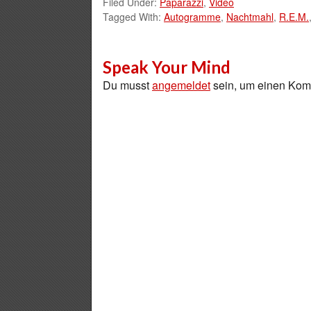
Filed Under:
Paparazzi
,
Video
Tagged With:
Autogramme
,
Nachtmahl
,
R.E.M.
Speak Your Mind
Du musst
angemeldet
sein, um einen Ko