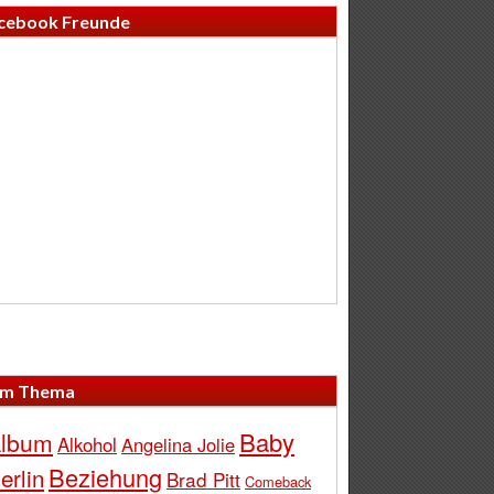
cebook Freunde
m Thema
Baby
lbum
Alkohol
Angelina Jolie
Beziehung
erlin
Brad Pitt
Comeback