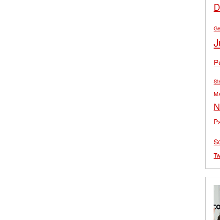
D
Ge
J
P
St
M
N
Pa
S
Tw