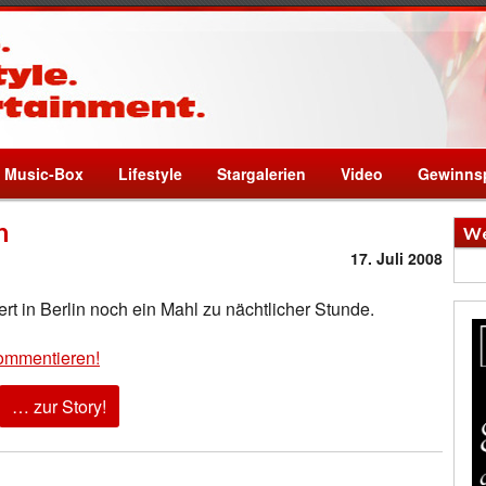
Music-Box
Lifestyle
Stargalerien
Video
Gewinnsp
n
We
17. Juli 2008
 in Berlin noch ein Mahl zu nächtlicher Stunde.
ommentieren!
… zur Story!