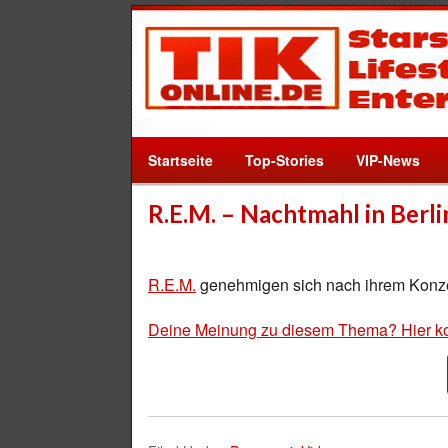
Startseite
Top-Stories
VIP-News
R.E.M. – Nachtmahl in Berli
R.E.M.
genehmigen sich nach ihrem Konzert
Deine Meinung zu diesem Thema? Hier k