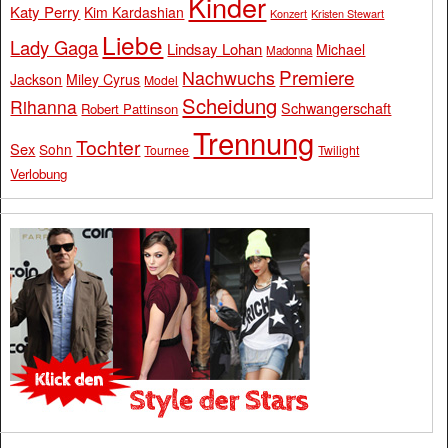
Kinder
Katy Perry
Kim Kardashian
Konzert
Kristen Stewart
Liebe
Lady Gaga
Lindsay Lohan
Michael
Madonna
Premiere
Nachwuchs
Jackson
Miley Cyrus
Model
Scheidung
Rihanna
Schwangerschaft
Robert Pattinson
Trennung
Tochter
Sex
Sohn
Tournee
Twilight
Verlobung