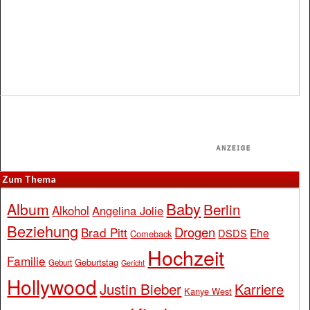
Zum Thema
Baby
Album
Berlin
Alkohol
Angelina Jolie
Beziehung
Drogen
Brad Pitt
Ehe
DSDS
Comeback
Hochzeit
Familie
Geburtstag
Geburt
Gericht
Hollywood
Justin Bieber
Karriere
Kanye West