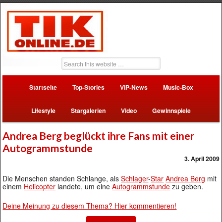
Startseite
Top-Stories
VIP-News
Music-Box
Lifestyle
Stargalerien
Video
Gewinnspiele
Andrea Berg beglückt ihre Fans mit einer
Autogrammstunde
3. April 2009
Die Menschen standen Schlange, als
Schlager
-
Star
Andrea Berg
mit
einem
Helicopter
landete, um eine
Autogrammstunde
zu geben.
Deine Meinung zu diesem Thema? Hier kommentieren!