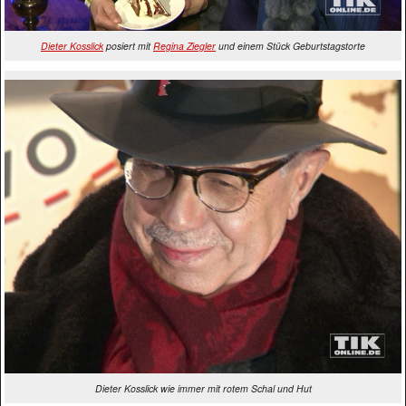
Dieter Kosslick
posiert mit
Regina Ziegler
und einem Stück Geburtstagstorte
Dieter Kosslick wie immer mit rotem Schal und Hut