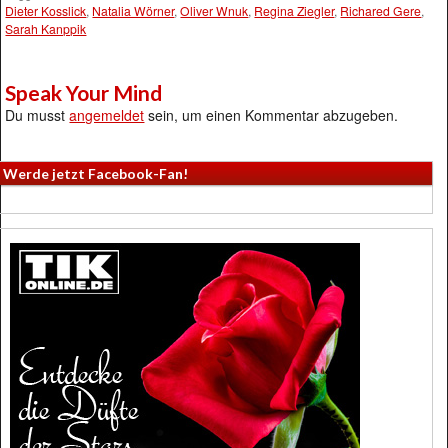
Dieter Kosslick
,
Natalia Wörner
,
Oliver Wnuk
,
Regina Ziegler
,
Richared Gere
,
Sarah Kanppik
Speak Your Mind
Du musst
angemeldet
sein, um einen Kommentar abzugeben.
Werde jetzt Facebook-Fan!