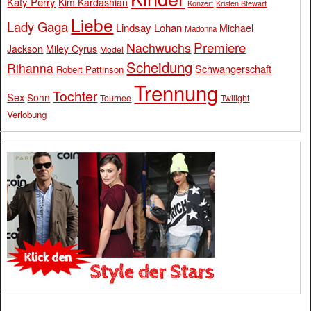
Katy Perry
Kim Kardashian
Konzert
Kristen Stewart
Liebe
Lady Gaga
Lindsay Lohan
Michael
Madonna
Premiere
Nachwuchs
Jackson
Miley Cyrus
Model
Scheidung
Rihanna
Schwangerschaft
Robert Pattinson
Trennung
Tochter
Sex
Sohn
Tournee
Twilight
Verlobung