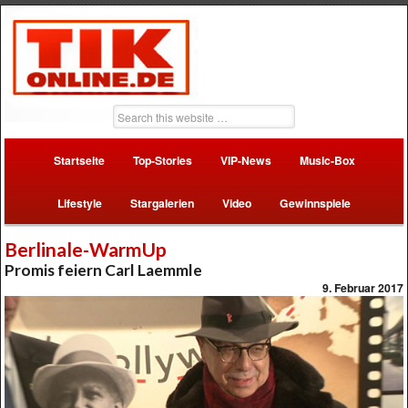
Startseite
Top-Stories
VIP-News
Music-Box
Lifestyle
Stargalerien
Video
Gewinnspiele
Berlinale-WarmUp
Promis feiern Carl Laemmle
9. Februar 2017