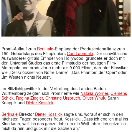
Promi-Auflauf zum
Berlinale
-Empfang der Produzentenallianz zum
150. Geburtstags des Filmpioniers
Carl Laemmle
. Der schwäbische
Auswanderer gilt als Erfinder von Hollywood, gründete er doch mit
den Universal Studios das erste Filmstudio der heutigen Film-
Metropole und produzierte mehr als 9.000 Filme, darunter Klassiker
wie „Der Glöckner von Notre Dame“, „Das Phantom der Oper“ oder
„Im Westen nichts Neues“.
Im Blitzlichtgewitter in der Vertretung des Landes Baden
Württemberg zeigten sich Prominente wie
Natalia Wörner
,
Clemens
Schick
,
Regina Ziegler
,
Christine Urspruch
,
Oliver Wnuk
, Sarah
Knappik und
Dieter Kosslick
.
Berlinale
-Direktor
Dieter Kosslick
sagte uns, worauf er sich in den
nächsten Tagen besonders freut. Kosslick: „Dass ich endlich mal ins
Kino kann, weil ich das ganze Jahr um die Welt fahre. Ich setze ich
mich da rein und guck mir die Sachen an.“